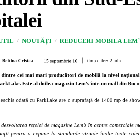
italei
UTIL
NOUTĂȚI
REDUCERI MOBILA LEM`
Bettina Cristea
timp citire:
2
min
15 septembrie 16
 dintre cei mai mari producători de mobilă la nivel național
arkLake. Este al doilea magazin Lem’s într-un mall din Bucur
eschis odată cu ParkLake are o suprafață de 1400 mp de showro
m
dezvoltarea reţelei de magazine Lem’s în centre comerciale 
paţii pentru a expune la standarde vizuale înalte toate colec