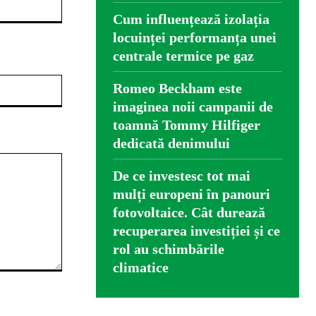
Cum influențează izolația
locuinței performanța unei
centrale termice pe gaz
Website:
Romeo Beckham este
imaginea noii campanii de
toamnă Tommy Hilfiger
dedicată denimului
De ce investesc tot mai
mulți europeni în panouri
fotovoltaice. Cât durează
recuperarea investiției și ce
rol au schimbările
climatice