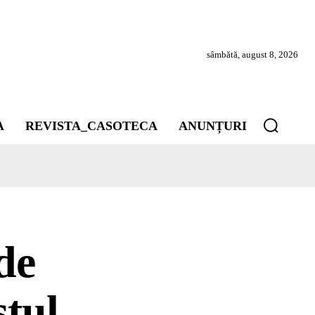
sâmbătă, august 8, 2026
A
REVISTA_CASOTECA
ANUNȚURI
de
stul