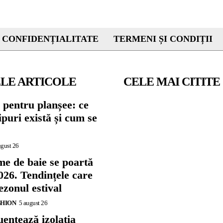
 CONFIDENȚIALITATE
TERMENI ȘI CONDIȚII
LE ARTICOLE
CELE MAI CITITE
 pentru planșee: ce
tipuri există și cum se
ugust 26
me de baie se poartă
026. Tendințele care
zonul estival
SHION
5 august 26
ențează izolația