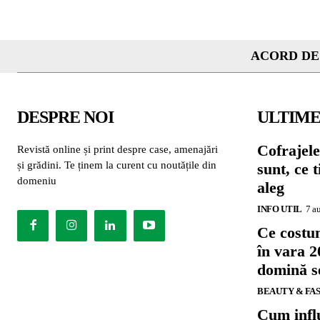
ACORD DE
DESPRE NOI
ULTIME
Cofrajele
Revistă online și print despre case, amenajări
și grădini. Te ținem la curent cu noutățile din
sunt, ce 
domeniu
aleg
INFO UTIL
7 a
Ce costu
în vara 2
domină se
BEAUTY & FA
Cum influ