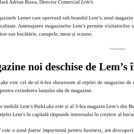
lară Adrian Rizea, Director Comercial
Lem
’s.
gazinele Lemet care operează sub brandul Lem’s, noul magazin 
 calitate. Amenajarea magazinelor Lem’s permite vizitatorilor s
itor sau bucătărie, canapele, mese și scaune.
- Publicitate -
azine noi deschise de Lem
’s 
ake este cel de-al 6-lea showroom al reţelei de magazine de 
 pentru extinderea lanțului său de magazine.
 mobilă Lem’s ParkLake este și al 3-lea magazin Lem’s din Bucu
eţelei Lem’s în capitală răspunde interesului în creștere al buc
l este o zonă foarte importantă
pentru business, am descoperi