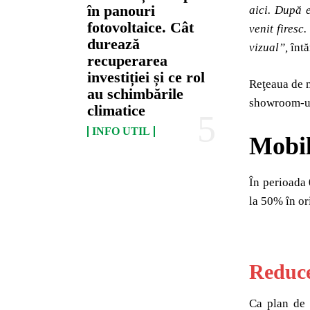
în panouri
aici. După e
fotovoltaice. Cât
venit firesc
durează
vizual
”,
întă
recuperarea
investiției și ce rol
Reţeaua de m
au schimbările
showroom-ur
climatice
INFO UTIL
Mobil
În perioada 
la 50% în or
Reduce
Ca plan de a