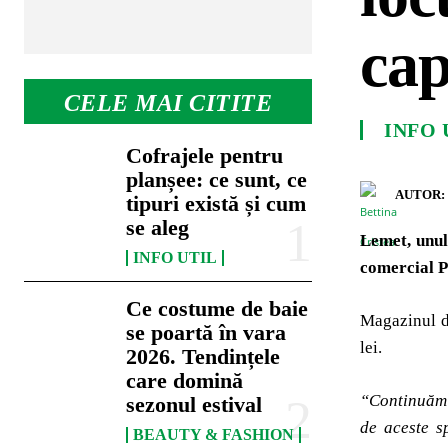
cap
CELE MAI CITITE
INFO 
Cofrajele pentru
planșee: ce sunt, ce
AUTOR:
tipuri există și cum
se aleg
Lemet, unul
INFO UTIL
comercial P
Ce costume de baie
Magazinul d
se poartă în vara
lei.
2026. Tendințele
care domină
“Continuă
sezonul estival
de aceste s
BEAUTY & FASHION