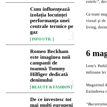
estetic”,
dec
Cum influențează
izolația locuinței
Ca toate ma
performanța unei
vizual şi de
centrale termice pe
living, dorm
gaz
INFO UTIL
Romeo Beckham
6 mag
este imaginea noii
campanii de
Lem’s ParkL
toamnă Tommy
milioane lei
Hilfiger dedicată
denimului
Magazinul de
BEAUTY & FASHION
Extinderea r
De ce investesc tot
“Bucureștiu
mai mulți europeni