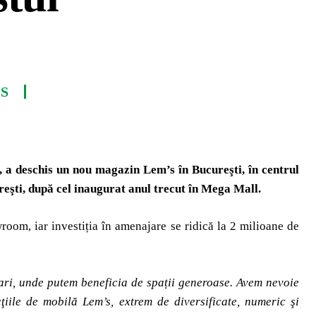
S
, a deschis un nou magazin Lem’s în Bucureşti, în centrul
eşti, după cel inaugurat anul trecut în Mega Mall.
om, iar investiția în amenajare se ridică la 2 milioane de
mari, unde putem beneficia de
spații generoase. Avem nevoie
ţiile de mobilă Lem’s, extrem de diversificate, numeric şi