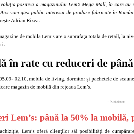
voluţia pozitivă a magazinului Lem’s Mega Mall, în care au in
. Aici vom găsi public interesat de produse fabricate în Româ
n
rește Adrian Rizea.
agazine de mobilă Lem’s are o suprafaţă totală de retail, la nive
i.
ă în rate cu reduceri de pân
05.09- 02.10, mobila de living, dormitor și pachetele de scaune 
icare magazin de mobilă din rețeaua Lem’s.
- Publicitate -
ri Lem’s: până la 50% la mobilă, p
chiziție, Lem’s oferă clienţilor săi posibilități de cumpărar