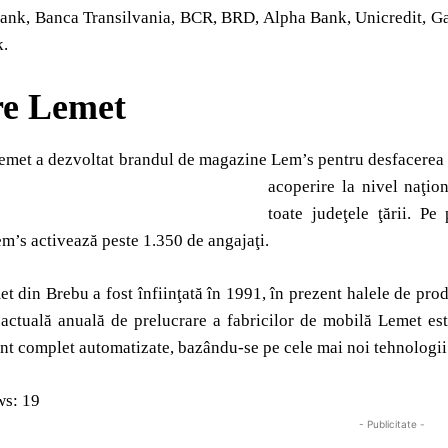
ank, Banca Transilvania, BCR, BRD, Alpha Bank, Unicredit, Gar
.
re Lemet
met a dezvoltat brandul de magazine Lem’s pentru desfacerea p
acope
rire la nivel naţi
toate judeţele ţării. P
’s activează peste 1.350 de angajaţi.
t din Brebu a fost înfiinţată în 1991, în prezent halele de pro
 actuală anuală de prelucrare a fabricilor de mobilă Lemet es
nt complet automatizate, bazându-se pe cele mai noi tehnologii 
ws:
19
- Publicitate -