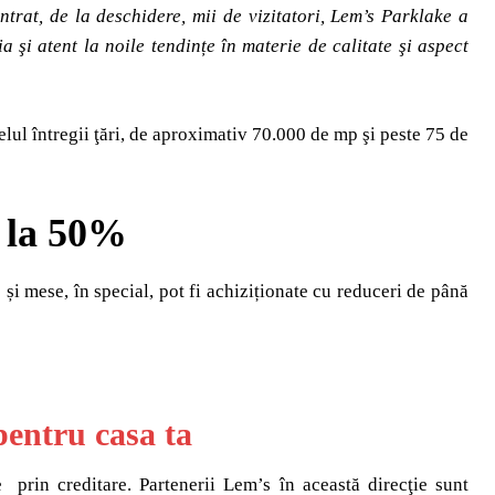
trat, de la deschidere, mii de vizitatori, Lem’s Parklake a
ia şi atent la noile tendințe în materie de calitate şi aspect
lul întregii ţări, de aproximativ 70.000 de mp şi peste 75 de
ă la 50%
și mese, în special, pot fi achiziționate cu reduceri de până
entru casa ta
e prin creditare. Partenerii Lem’s în această direcţie sunt