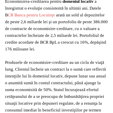
Economisirea-creditarea pentru
domeniul locativ
a
înregistrat o evoluţie consistentă în ultimii ani. Datele
B
CR Banca pentru Locuinţe
arată un sold al depozitelor
de peste 2,6 miliarde lei şi un portofoliu de peste 386.000
de contracte de economisire-creditare, cu o valoare a
contractelor încheiate de 2,5 miliarde lei. Portofoliul de
credite acordate de BCR BpL a crescut cu 16%, depăşind
176 milioane lei.
Produsele de economisire-creditare au un ciclu de viaţă
lung. Clientul încheie un contract la o sumă care reflectă
intenţiile lui în domeniul locativ, depune lunar sau anual
o anumită sumă în contul contractului, până ajunge la
suma economisită de 50%. Statul încurajează efortul
cetăţeanului de a se preocupa de îmbunătăţirea propriei
situaţii locative prin depuneri regulate, de a renunţa la
consumul imediat în beneficiul investiţiilor pe termen