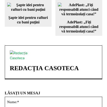
Şapte idei pentru rafturi
cu bani puţini
AdePlast: „Fiți
responsabili atunci când
vă termoizolați casa!”
REDACȚIA CASOTECA
LĂSAȚI UN MESAJ
Nu