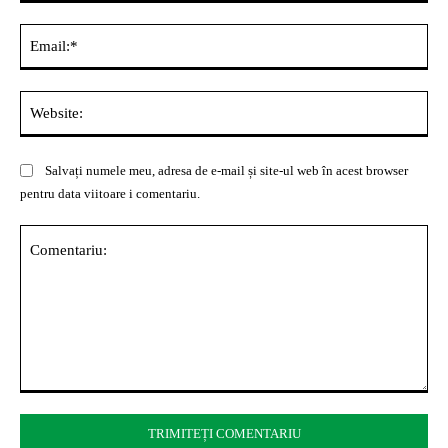
Ema
Web
Salvați numele meu, adresa de e-mail și site-ul web în acest browser
pentru data viitoare i comentariu.
Comentariu: