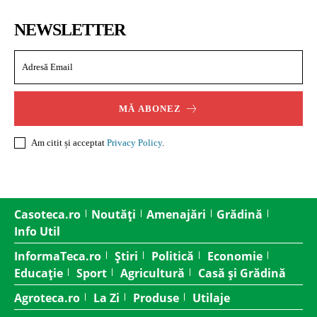
NEWSLETTER
MĂ ABONEZ
Am citit și acceptat
Privacy Policy
.
Casoteca.ro
Noutăți
Amenajări
Grădină
Info Util
InformaTeca.ro
Știri
Politică
Economie
Educație
Sport
Agricultură
Casă și Grădină
Agroteca.ro
La Zi
Produse
Utilaje