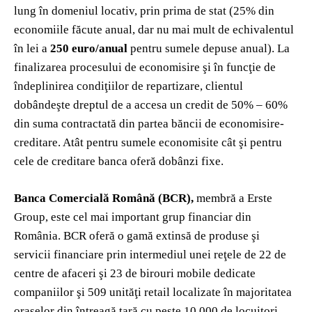
lung în domeniul locativ, prin prima de stat (25% din
economiile făcute anual, dar nu mai mult de echivalentul
în lei a
250 euro/anual
pentru sumele depuse anual). La
finalizarea procesului de economisire şi în funcţie de
îndeplinirea condiţiilor de repartizare, clientul
dobândeşte dreptul de a accesa un credit de 50% – 60%
din suma contractată din partea băncii de economisire-
creditare. Atât pentru sumele economisite cât şi pentru
cele de creditare banca oferă dobânzi fixe.
Banca Comercială Română (BCR),
membră a Erste
Group, este cel mai important grup financiar din
România. BCR oferă o gamă extinsă de produse şi
servicii financiare prin intermediul unei reţele de 22 de
centre de afaceri şi 23 de birouri mobile dedicate
companiilor şi 509 unităţi retail localizate în majoritatea
oraşelor din întreagă ţară cu peste 10.000 de locuitori.