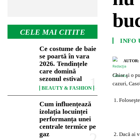
buc
CELE MAI CITITE
INFO 
Ce costume de baie
se poartă în vara
AUTOR:
2026. Tendințele
care domină
Chiar şi o p
sezonul estival
cazuri, Caso
BEAUTY & FASHION
Foloseşte
Cum influențează
izolația locuinței
performanța unei
centrale termice pe
gaz
Dacă ai vă