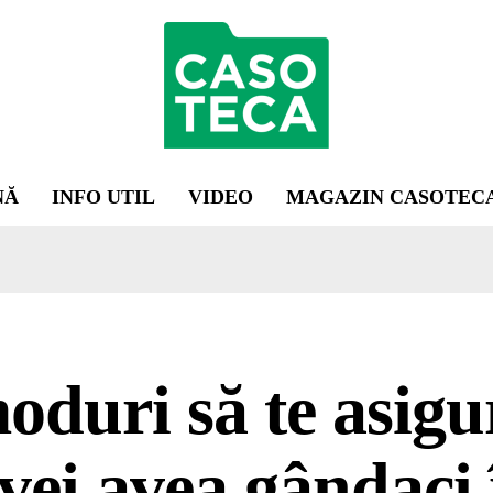
NĂ
INFO UTIL
VIDEO
MAGAZIN CASOTEC
oduri să te asigu
vei avea gândaci 