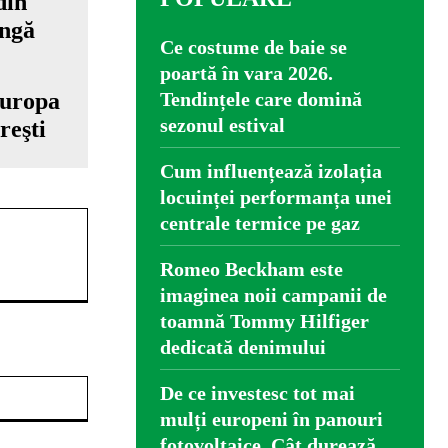
Ce costume de baie se
poartă în vara 2026.
Europa
Tendințele care domină
sezonul estival
reşti
Cum influențează izolația
locuinței performanța unei
centrale termice pe gaz
Romeo Beckham este
imaginea noii campanii de
toamnă Tommy Hilfiger
dedicată denimului
Website:
De ce investesc tot mai
mulți europeni în panouri
fotovoltaice. Cât durează