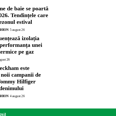
me de baie se poartă
026. Tendințele care
zonul estival
SHION
5 august 26
ențează izolația
 performanța unei
termice pe gaz
ugust 26
eckham este
 noii campanii de
ommy Hilfiger
 denimului
SHION
4 august 26
Util