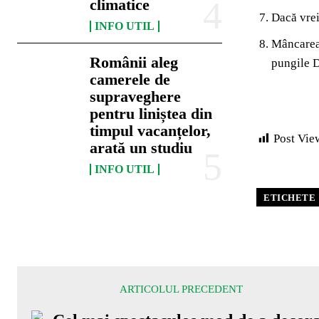
climatice
Dacă vrei
INFO UTIL
Mâncarea 
Românii aleg
pungile D
camerele de
supraveghere
pentru liniștea din
timpul vacanțelor,
Post Vie
arată un studiu
INFO UTIL
ETICHETE
ARTICOLUL PRECEDENT