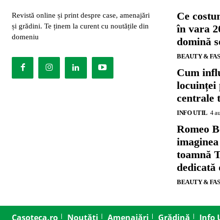
Ce costu
Revistă online și print despre case, amenajări
și grădini. Te ținem la curent cu noutățile din
în vara 2
domeniu
domină se
BEAUTY & FA
Cum influ
locuinței
centrale 
INFO UTIL
4 a
Romeo B
imaginea
toamnă T
dedicată
BEAUTY & FA
Casoteca.ro
Noutăți
Amenajări
Grădină
Info 