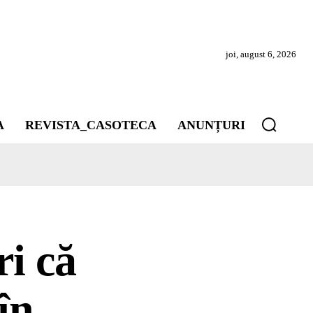
joi, august 6, 2026
A
REVISTA_CASOTECA
ANUNȚURI
ri că
în