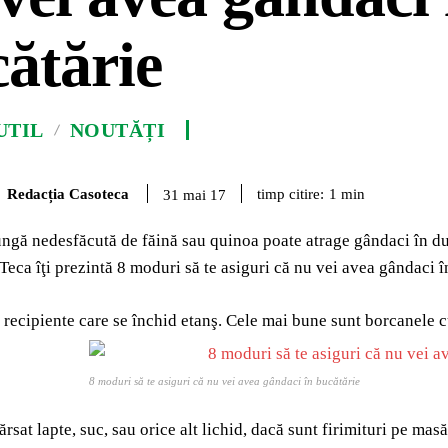
ătărie
UTIL
NOUTĂȚI
Redacția Casoteca
timp citire:
1
min
31 mai 17
ungă nedesfăcută de făină sau quinoa poate atrage gândaci în dula
Teca îţi prezintă 8 moduri să te asiguri că nu vei avea gândaci î
 recipiente care se închid etanş. Cele mai bune sunt borcanele 
8 moduri să te asiguri că nu vei avea gândaci în bucătărie
rsat lapte, suc, sau orice alt lichid, dacă sunt firimituri pe masă