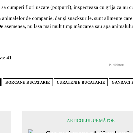
 să cumperi flori uscate (potpurri), inspectează cu grijă ca nu c
animalelor de companie, dar şi snacksurile, sunt alimente care p
e asemenea, nu lăsa mai mult timp mâncarea sau apa animalului
ws:
41
- Publicitate -
BORCANE BUCATARIE
CURATENIE BUCATARIE
GANDACI 
ARTICOLUL URMĂTOR