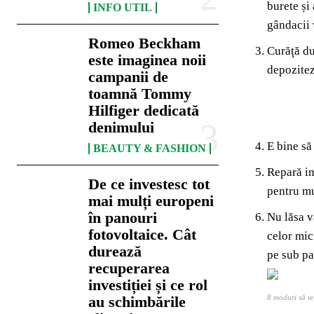
burete și
INFO UTIL
gândacii 
Romeo Beckham
Curăţă du
este imaginea noii
depozitez
campanii de
toamnă Tommy
Hilfiger dedicată
denimului
E bine să
BEAUTY & FASHION
Repară int
De ce investesc tot
pentru mu
mai mulți europeni
în panouri
Nu lăsa v
fotovoltaice. Cât
celor mic
durează
pe sub pat
recuperarea
investiției și ce rol
8 moduri să te
au schimbările