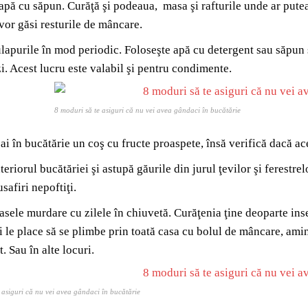
 apă cu săpun. Curăţă şi podeaua, masa şi rafturile unde ar putea e
vor găsi resturile de mâncare.
lapurile în mod periodic. Foloseşte apă cu detergent sau săpun ş
i. Acest lucru este valabil şi pentru condimente.
8 moduri să te asiguri că nu vei avea gândaci în bucătărie
 ai în bucătărie un coş cu fructe proaspete, însă verifică dacă ac
eriorul bucătăriei şi astupă găurile din jurul ţevilor şi ferestrel
safiri nepoftiţi.
asele murdare cu zilele în chiuvetă. Curăţenia ţine deoparte insec
i le place să se plimbe prin toată casa cu bolul de mâncare, amint
. Sau în alte locuri.
 asiguri că nu vei avea gândaci în bucătărie