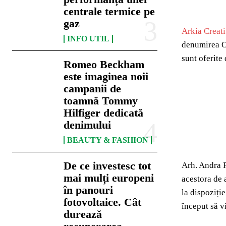
centrale termice pe
gaz
Arkia Creat
INFO UTIL
denumirea Ou
sunt oferite 
Romeo Beckham
este imaginea noii
campanii de
toamnă Tommy
Hilfiger dedicată
denimului
BEAUTY & FASHION
De ce investesc tot
Arh. Andra R
mai mulți europeni
acestora de 
în panouri
la dispoziți
fotovoltaice. Cât
început să v
durează