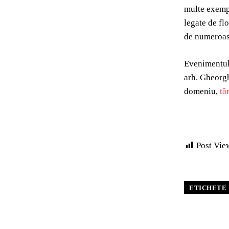
multe exempl
legate de fl
de numeroase
Evenimentul 
arh. Gheorgh
domeniu,
tâ
Post Vie
ETICHETE