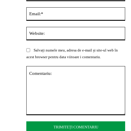
Ema
Web
Salvați numele meu, adresa de e-mail și site-ul web în
acest browser pentru data viitoare i comentariu.
Comentariu: