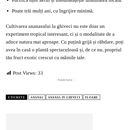
Purifică ușor aerul și îmbunătățește umiditatea locală.
Poate trăi mulți ani, cu îngrijire minimă.
Cultivarea ananasului la ghiveci nu este doar un
experiment tropical interesant, ci și o modalitate de a
aduce natura mai aproape. Cu puțină grijă și răbdare, poți
avea în casă o plantă spectaculoasă și, de ce nu, propriul
tău fruct exotic crescut cu mâinile tale.
Post Views:
33
- Publicitate -
ETICHETE
ANANAS
ANANAS IN GHIVECI
FLOARE