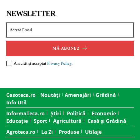
NEWSLETTER
MĂ ABONEZ
Am citit și acceptat
Privacy Policy
.
Casoteca.ro
Noutăți
Amenajări
Grădină
Info Util
InformaTeca.ro
Știri
Politică
Economie
Educație
Sport
Agricultură
Casă și Grădină
Agroteca.ro
La Zi
Produse
Utilaje