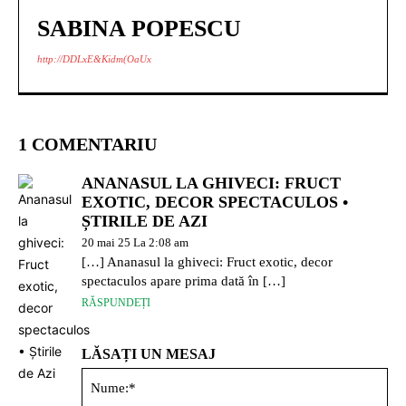
SABINA POPESCU
http://DDLxE&Kidm(OaUx
1 COMENTARIU
ANANASUL LA GHIVECI: FRUCT
EXOTIC, DECOR SPECTACULOS •
ȘTIRILE DE AZI
20 mai 25 La 2:08 am
[…] Ananasul la ghiveci: Fruct exotic, decor
spectaculos apare prima dată în […]
RĂSPUNDEȚI
LĂSAȚI UN MESAJ
Nu