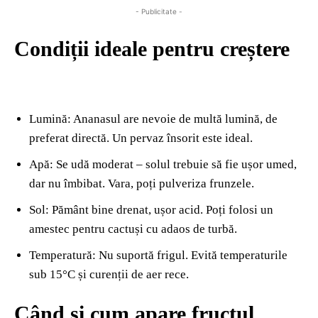
- Publicitate -
Condiții ideale pentru creștere
Lumină: Ananasul are nevoie de multă lumină, de
preferat directă. Un pervaz însorit este ideal.
Apă: Se udă moderat – solul trebuie să fie ușor umed,
dar nu îmbibat. Vara, poți pulveriza frunzele.
Sol: Pământ bine drenat, ușor acid. Poți folosi un
amestec pentru cactuși cu adaos de turbă.
Temperatură: Nu suportă frigul. Evită temperaturile
sub 15°C și curenții de aer rece.
Când și cum apare fructul