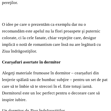
pereţilor.
O idee pe care o prezentăm ca exemplu dar nu o
recomandăm este apelul nu la flori proaspete şi puternic
colorate, ci la cele fanate, chiar veştejite care, desigur
implică o notă de romantism care însă nu are legătură cu
Ziua îndrăgostiţilor.
Cearșafuri asortate în dormitor
Alegeţi materiale frumoase în dormitor – cearșafuri din
lenjerie spălată sau de bumbac subţire – pentru un set de pat
care să te îmbie să te strecori în el. Este totuşi iarnă.
Dormitorul este un loc perfect pentru o decorare care să
inspire iubire.
Un dormitor de Ziua îndrăgostiţilor