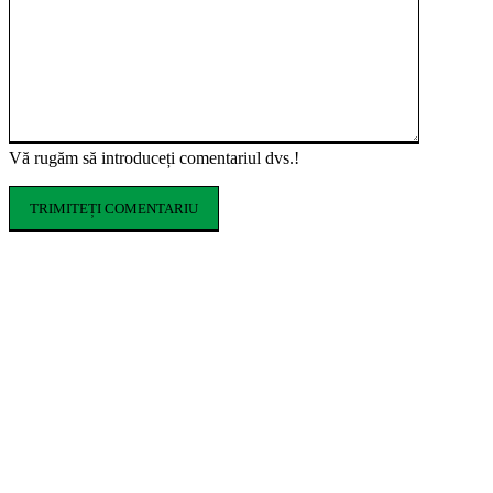
Vă rugăm să introduceți comentariul dvs.!
ARTICOLE POPULARE
Cofrajele pentru planșee: ce sunt, ce tipuri
există și cum se aleg
Ce costume de baie se poartă în vara 2026.