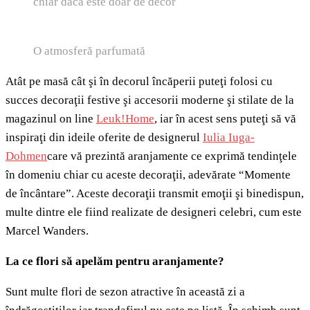
chiar dacă este doar de decor
O atmosferă parfumată
Atât pe masă cât şi în decorul încăperii puteţi folosi cu
succes decoraţii festive şi accesorii moderne şi stilate de la
magazinul on line
Leuk!Home
, iar în acest sens puteţi să vă
inspiraţi din ideile oferite de designerul
Iulia Iuga-
Dohmen
care vă prezintă aranjamente ce exprimă tendinţele
în domeniu chiar cu aceste decoraţii, adevărate “Momente
de încântare”. Aceste decoraţii transmit emoţii şi binedispun,
multe dintre ele fiind realizate de designeri celebri, cum este
Marcel Wanders.
La ce flori să apelăm pentru aranjamente
?
Sunt multe flori de sezon atractive în această zi a