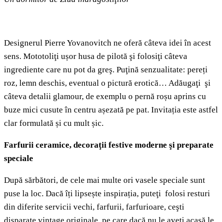
Designerul Pierre Yovanovitch ne oferă câteva idei în acest
sens. Mototoliţi ușor husa de pilotă şi folosiţi câteva
ingrediente care nu pot da greş. Puţină senzualitate: pereți
roz, lemn deschis, eventual o pictură erotică… Adăugaţi şi
câteva detalii glamour, de exemplu o pernă roșu aprins cu
buze mici cusute în centru așezată pe pat. Invitația este astfel
clar formulată și cu mult șic.
Farfurii ceramice, decoraţii festive moderne şi preparate
speciale
După sărbători, de cele mai multe ori vasele speciale sunt
puse la loc. Dacă îți lipsește inspirația, puteţi folosi resturi
din diferite servicii vechi, farfurii, farfurioare, ceşti
disparate vintage originale, pe care dacă nu le aveţi acasă le