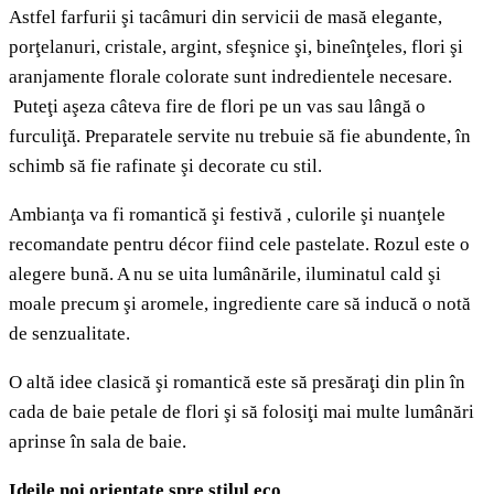
Astfel farfurii şi tacâmuri din servicii de masă elegante,
porţelanuri, cristale, argint, sfeşnice şi, bineînţeles, flori şi
aranjamente florale colorate sunt indredientele necesare.
Puteţi aşeza câteva fire de flori pe un vas sau lângă o
furculiţă. Preparatele servite nu trebuie să fie abundente, în
schimb să fie rafinate şi decorate cu stil.
Ambianţa va fi romantică şi festivă , culorile şi nuanţele
recomandate pentru décor fiind cele pastelate. Rozul este o
alegere bună. A nu se uita lumânările, iluminatul cald şi
moale precum şi aromele, ingrediente care să inducă o notă
de senzualitate.
O altă idee clasică şi romantică este să presăraţi din plin în
cada de baie petale de flori şi să folosiţi mai multe lumânări
aprinse în sala de baie.
Ideile noi orientate spre stilul eco