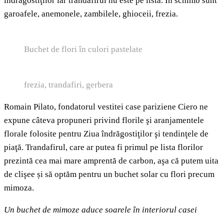
îndrăgostiţilor iar trandafirul nu este pe listă. În schimb sunt
garoafele, anemonele, zambilele, ghioceii, frezia.
Buchet de flori în culori pastelate
frezia, trandafiri, gerbera
Romain Pilato, fondatorul vestitei case pariziene Ciero ne
expune câteva propuneri privind florile şi aranjamentele
florale folosite pentru Ziua îndrăgostiţilor şi tendinţele de
piaţă. Trandafirul, care ar putea fi primul pe lista florilor
prezintă cea mai mare amprentă de carbon, aşa că putem uita
de clişee și să optăm pentru un buchet solar cu flori precum
mimoza.
Un buchet de mimoze aduce soarele în interiorul casei