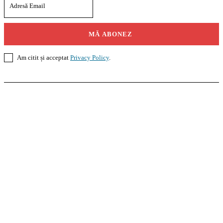
MĂ ABONEZ
Am citit și acceptat
Privacy Policy
.
Casoteca.ro
Noutăți
Amenajări
Grădină
Info Util
InformaTeca.ro
Știri
Politică
Economie
Educație
Sport
Agricultură
Casă și Grădină
Agroteca.ro
La Zi
Produse
Utilaje
Pedagoteca.ro
Știrile din Educație
Preșcolar
Școală
Universitar
Studii în Străinătate
MoneyBuzz
Bani
Business
Tech
Green
Retail
București
English
Goool.ro
Superliga
Liga 2
Liga 3
Steaua
Dinamo
Rapid
PRescu
România Informată
Curierul Național
Prahova Liberă
Slatina Buzz
HomeTalks