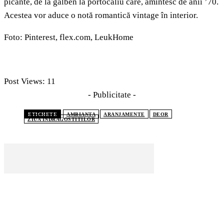
picante, de la galben la portocaliu care, amintesc de anii ’70.
Acestea vor aduce o notă romantică vintage în interior.
Foto: Pinterest, flex.com, LeukHome
Post Views:
11
- Publicitate -
ETICHETE
AMBIANTA
ARANJAMENTE
DEOR
ZIUA INDRAGOSTITILOR
CELE MAI CITITE