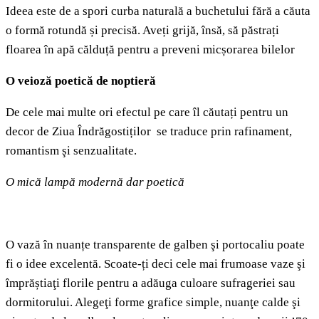
Ideea este de a spori curba naturală a buchetului fără a căuta
o formă rotundă și precisă. Aveți grijă, însă, să păstrați
floarea în apă călduță pentru a preveni micșorarea bilelor
O veioză poetică de noptieră
De cele mai multe ori efectul pe care îl căutați pentru un
decor de Ziua Îndrăgostiților se traduce prin rafinament,
romantism şi senzualitate.
O mică lampă modernă dar poetică
O vază în nuanțe transparente de galben şi portocaliu poate
fi o idee excelentă. Scoate-ți deci cele mai frumoase vaze şi
împrăștiaţi florile pentru a adăuga culoare sufrageriei sau
dormitorului. Alegeţi forme grafice simple, nuanţe calde şi