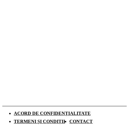
Cum influențează izolația locuinței
performanța unei centrale termice pe gaz
Romeo Beckham este imaginea noii campanii
de toamnă Tommy Hilfiger dedicată
denimului
De ce investesc tot mai mulți europeni în
panouri fotovoltaice. Cât durează
recuperarea investiției și ce rol au
schimbările climatice
ACORD DE CONFIDENȚIALITATE
TERMENI ȘI CONDIȚII
CONTACT