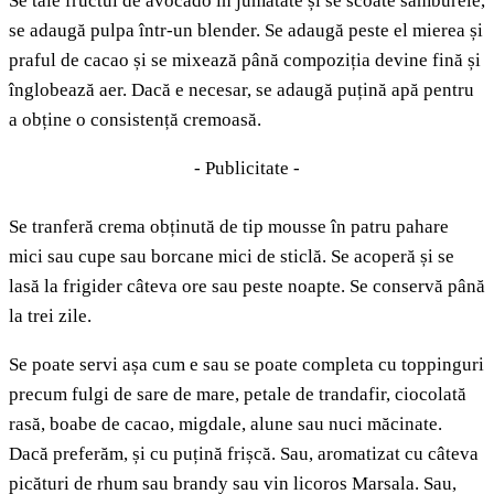
Se taie fructul de avocado în jumătate și se scoate sâmburele,
se adaugă pulpa într-un blender. Se adaugă peste el mierea și
praful de cacao și se mixează până compoziția devine fină și
înglobează aer. Dacă e necesar, se adaugă puțină apă pentru
a obține o consistență cremoasă.
- Publicitate -
Se tranferă crema obținută de tip mousse în patru pahare
mici sau cupe sau borcane mici de sticlă. Se acoperă și se
lasă la frigider câteva ore sau peste noapte. Se conservă până
la trei zile.
Se poate servi așa cum e sau se poate completa cu toppinguri
precum fulgi de sare de mare, petale de trandafir, ciocolată
rasă, boabe de cacao, migdale, alune sau nuci măcinate.
Dacă preferăm, și cu puțină frișcă. Sau, aromatizat cu câteva
picături de rhum sau brandy sau vin licoros Marsala. Sau,