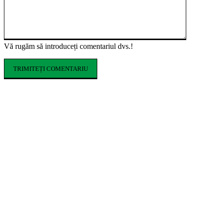
Vă rugăm să introduceți comentariul dvs.!
ARTICOLE POPULARE
Cofrajele pentru planșee: ce sunt, ce tipuri
există și cum se aleg
Ce costume de baie se poartă în vara 2026.
Tendințele care domină sezonul estival