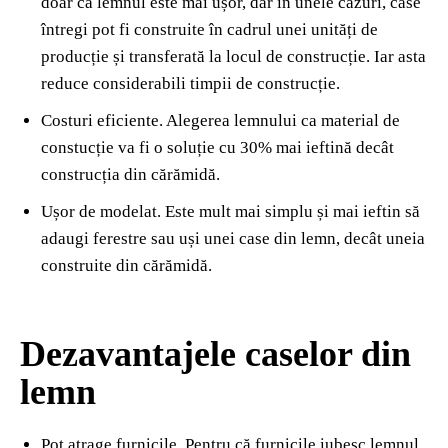
doar că lemnul este mai ușor, dar în unele cazuri, case
întregi pot fi construite în cadrul unei unități de
producție și transferată la locul de construcție. Iar asta
reduce considerabili timpii de construcție.
Costuri eficiente. Alegerea lemnului ca material de
constucție va fi o soluție cu 30% mai ieftină decât
construcția din cărămidă.
Ușor de modelat. Este mult mai simplu și mai ieftin să
adaugi ferestre sau uși unei case din lemn, decât uneia
construite din cărămidă.
Dezavantajele caselor din
lemn
Pot atrage furnicile. Pentru că furnicile iubesc lemnul,