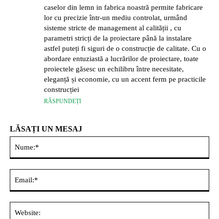
caselor din lemn in fabrica noastră permite fabricare
lor cu precizie într-un mediu controlat, urmând
sisteme stricte de management al calității , cu
parametri stricți de la proiectare până la instalare
astfel puteți fi siguri de o construcție de calitate. Cu o
abordare entuziastă a lucrărilor de proiectare, toate
proiectele găsesc un echilibru între necesitate,
eleganță și economie, cu un accent ferm pe practicile
construcției
RĂSPUNDEȚI
LĂSAȚI UN MESAJ
Nu
Ema
Web