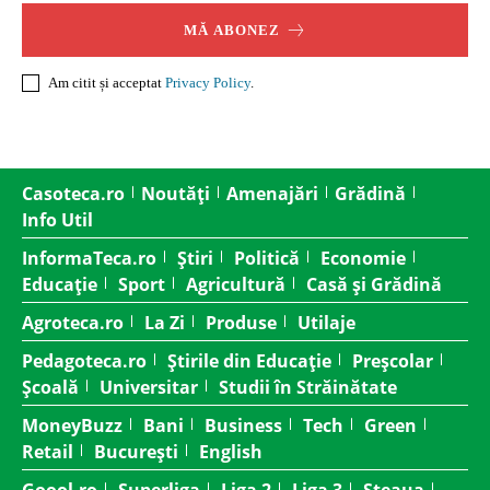
MĂ ABONEZ
Am citit și acceptat
Privacy Policy
.
Casoteca.ro
Noutăți
Amenajări
Grădină
Info Util
InformaTeca.ro
Știri
Politică
Economie
Educație
Sport
Agricultură
Casă și Grădină
Agroteca.ro
La Zi
Produse
Utilaje
Pedagoteca.ro
Știrile din Educație
Preșcolar
Școală
Universitar
Studii în Străinătate
MoneyBuzz
Bani
Business
Tech
Green
Retail
București
English