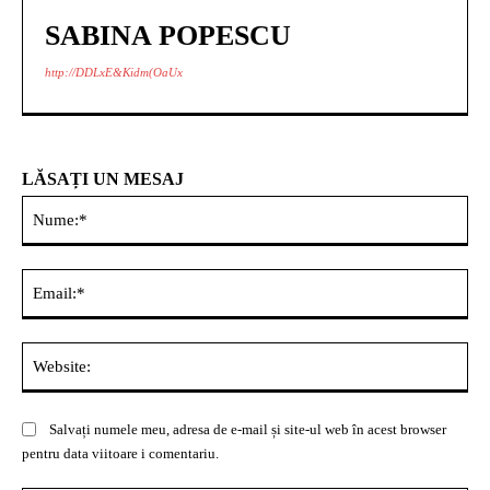
SABINA POPESCU
http://DDLxE&Kidm(OaUx
LĂSAȚI UN MESAJ
Nu
Ema
Web
Salvați numele meu, adresa de e-mail și site-ul web în acest browser
pentru data viitoare i comentariu.