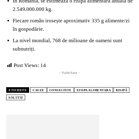
În România, se estimează o risipă alimentară anuală de
2.549.000.000 kg.
Fiecare român irosește aproximativ 335 g alimente/zi
în gospodărie.
La nivel mondial, 768 de milioane de oameni sunt
subnutriți.
Post Views:
14
- Publicitate -
ETICHETE
CAUZE
CONSECINTE
EISIPA ALIMENTARA
RISIPĂ
SOLUTII