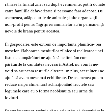
rămase la finalul zilei sau după evenimente, pot fi donate
către familiile defavorizate și persoane fără adăpost. De
asemenea, adăposturile de animale și alte organizații
non-profit pentru îngrijirea animalelor au în permanență
nevoie de hrană pentru acestea.
În gospodărie, este extrem de importantă planifica- rea
meselor. Elaborarea meniurilor zilnice și realizarea unei
liste de cumpărături ne ajută să ne limităm cum-
părăturile la cantitatea necesară. Astfel, nu vom fi ne-
voiți să aruncăm resturile alterate. În plus, acest lucru ne
ajută să avem mese mai echilibrate. De asemenea putem
reduce risipa alimentară achiziționând fructele sau
legumele care au o formă neobișnuită sau urme de
lovituri.
Foarte important, trebuie să ne asigurăm că depozităm la