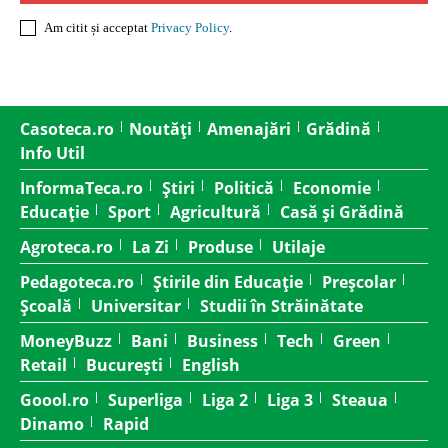
Am citit și acceptat
Privacy Policy
.
Casoteca.ro
Noutăți
Amenajări
Grădină
Info Util
InformaTeca.ro
Știri
Politică
Economie
Educație
Sport
Agricultură
Casă și Grădină
Agroteca.ro
La Zi
Produse
Utilaje
Pedagoteca.ro
Știrile din Educație
Preșcolar
Școală
Universitar
Studii în Străinătate
MoneyBuzz
Bani
Business
Tech
Green
Retail
București
English
Goool.ro
Superliga
Liga 2
Liga 3
Steaua
Dinamo
Rapid