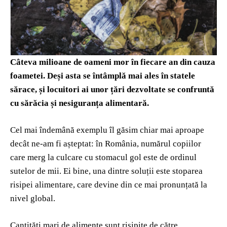
Câteva milioane de oameni mor în fiecare an din cauza
foametei. Deși asta se întâmplă mai ales în statele
sărace, și locuitori ai unor țări dezvoltate se confruntă
cu sărăcia și nesiguranța alimentară.
Cel mai îndemână exemplu îl găsim chiar mai aproape
decât ne-am fi așteptat: în România, numărul copiilor
care merg la culcare cu stomacul gol este de ordinul
sutelor de mii. Ei bine, una dintre soluții este stoparea
risipei alimentare, care devine din ce mai pronunțată la
nivel global.
Cantități mari de alimente sunt risipite de către