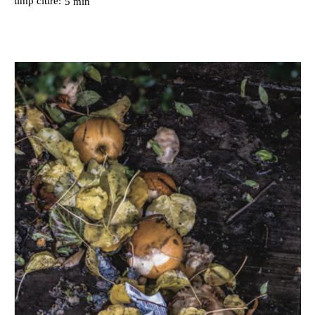
timp citire:
5
min