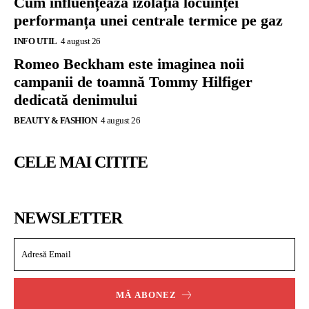
Cum influențează izolația locuinței
performanța unei centrale termice pe gaz
INFO UTIL
4 august 26
Romeo Beckham este imaginea noii
campanii de toamnă Tommy Hilfiger
dedicată denimului
BEAUTY & FASHION
4 august 26
CELE MAI CITITE
NEWSLETTER
MĂ ABONEZ