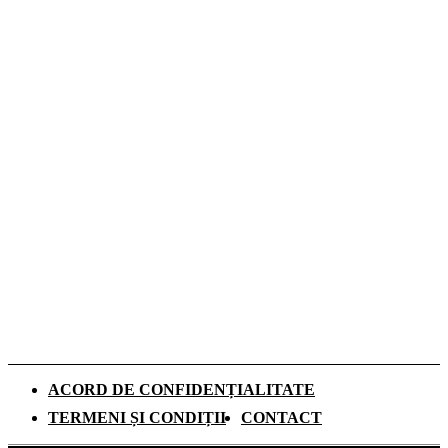
de toamnă Tommy Hilfiger dedicată
denimului
De ce investesc tot mai mulți europeni în
panouri fotovoltaice. Cât durează
recuperarea investiției și ce rol au
schimbările climatice
Românii aleg camerele de supraveghere
pentru liniștea din timpul vacanțelor, arată
un studiu
ACORD DE CONFIDENȚIALITATE
TERMENI ȘI CONDIȚII
CONTACT