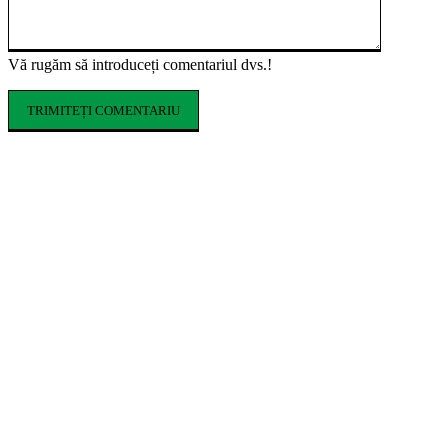
Vă rugăm să introduceți comentariul dvs.!
ARTICOLE POPULARE
Ce costume de baie se poartă în vara 2026.
Tendințele care domină sezonul estival
Cum influențează izolația locuinței
performanța unei centrale termice pe gaz
Romeo Beckham este imaginea noii campanii