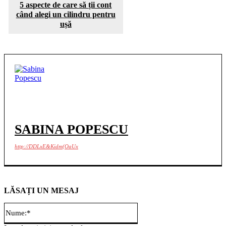
5 aspecte de care să ții cont
când alegi un cilindru pentru
ușă
SABINA POPESCU
http://DDLxE&Kidm(OaUx
LĂSAȚI UN MESAJ
Nume:*