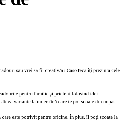
douri sau vrei să fii creativ/ă? CasoTeca îţi prezintă cele
adourile pentru familie şi prieteni folosind idei
 câteva variante la îndemână care te pot scoate din impas.
re este potrivit pentru oricine. În plus, îl poţi scoate la