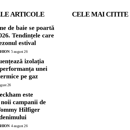
LE ARTICOLE
CELE MAI CITITE
me de baie se poartă
026. Tendințele care
zonul estival
SHION
5 august 26
ențează izolația
 performanța unei
termice pe gaz
ugust 26
eckham este
 noii campanii de
ommy Hilfiger
 denimului
SHION
4 august 26