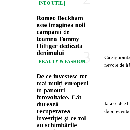
INFO UTIL
Romeo Beckham
este imaginea noii
campanii de
toamnă Tommy
Hilfiger dedicată
denimului
Cu siguranţă
BEAUTY & FASHION
nevoie de hâ
De ce investesc tot
mai mulți europeni
în panouri
fotovoltaice. Cât
durează
Iată o idee 
recuperarea
dată recentă,
investiției și ce rol
au schimbările