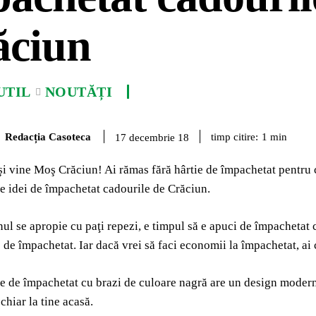
ăciun
UTIL
NOUTĂȚI
Redacția Casoteca
timp citire:
1
min
17 decembrie 18
şi vine Moş Crăciun! Ai rămas fără hârtie de împachetat pentru ca
 idei de împachetat cadourile de Crăciun.
l se apropie cu paţi repezi, e timpul să e apuci de împachetat c
 de împachetat. Iar dacă vrei să faci economii la împachetat, ai
e de împachetat cu brazi de culoare nagră are un design modern ca
chiar la tine acasă.