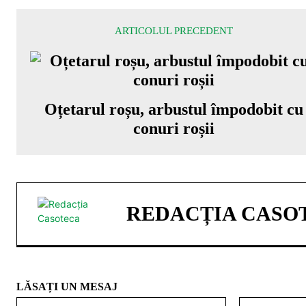
ARTICOLUL PRECEDENT
Oțetarul roșu, arbustul împodobit cu
conuri roșii
REDACȚIA CASO
LĂSAȚI UN MESAJ
Nume:*