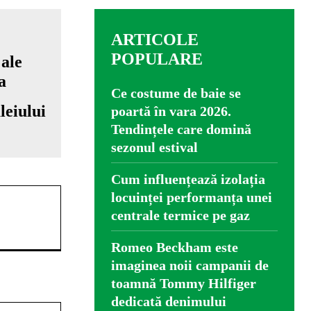
ARTICOLE
POPULARE
Ce costume de baie se
leiului
poartă în vara 2026.
Tendințele care domină
sezonul estival
Cum influențează izolația
locuinței performanța unei
centrale termice pe gaz
Romeo Beckham este
imaginea noii campanii de
toamnă Tommy Hilfiger
dedicată denimului
Website: