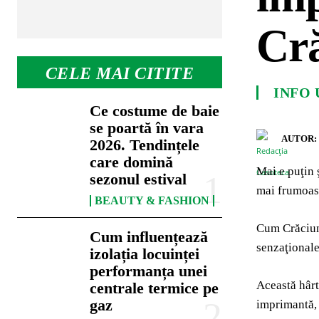
Cr
CELE MAI CITITE
INFO 
Ce costume de baie
se poartă în vara
AUTOR:
2026. Tendințele
care domină
Mai e puţin 
sezonul estival
mai frumoase
BEAUTY & FASHION
Cum Crăciunu
Cum influențează
senzaţionale
izolația locuinței
performanța unei
Această hârt
centrale termice pe
gaz
imprimantă, 