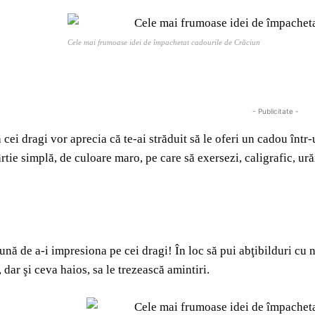
Cele mai frumoase idei de împachetat cadourile de Crăciun
- Publicitate -
 cei dragi vor aprecia că te-ai străduit să le oferi un cadou într
rtie simplă, de culoare maro, pe care să exersezi, caligrafic, ură
bună de a-i impresiona pe cei dragi! În loc să pui abţibilduri cu 
 dar şi ceva haios, sa le trezească amintiri.