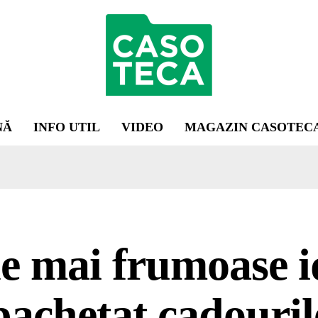
NĂ
INFO UTIL
VIDEO
MAGAZIN CASOTEC
e mai frumoase i
achetat cadouril