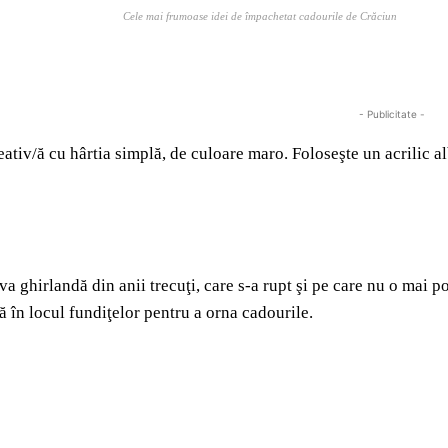
Cele mai frumoase idei de împachetat cadourile de Crăciun
- Publicitate -
creativ/ă cu hârtia simplă, de culoare maro. Foloseşte un acrilic 
a ghirlandă din anii trecuţi, care s-a rupt şi pe care nu o mai poţ
ă în locul fundiţelor pentru a orna cadourile.