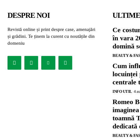
DESPRE NOI
ULTIME
Ce costu
Revistă online și print despre case, amenajări
și grădini. Te ținem la curent cu noutățile din
în vara 2
domeniu
domină se
BEAUTY & FA
Cum influ
locuinței
centrale 
INFO UTIL
4 a
Romeo B
imaginea
toamnă T
dedicată
BEAUTY & FA