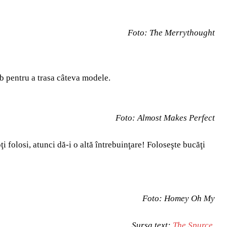
Foto: The Merrythought
alb pentru a trasa câteva modele.
Foto: Almost Makes Perfect
i folosi, atunci dă-i o altă întrebuinţare! Foloseşte bucăţi
Foto: Homey Oh My
Sursa text:
The Spurce