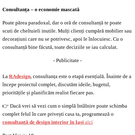
Consultanța – o economie mascată
Poate părea paradoxal, dar o oră de consultanță te poate
scuti de cheltuieli inutile. Mulți clienți cumpără mobilier sau
decorațiuni care nu se potrivesc, apoi le înlocuiesc. Cu o
consultanță bine făcută, toate deciziile se iau calculat.
- Publicitate -
La
RAdesign
, consultanța este o etapă esențială. Înainte de a
începe proiectul complet, discutăm ideile, bugetul,
prioritățile și planificăm realist fiecare pas.
👉 Dacă vrei să vezi cum o simplă întâlnire poate schimba
complet felul în care privești casa ta, programează o
consultanță de design interior în Iași
aici