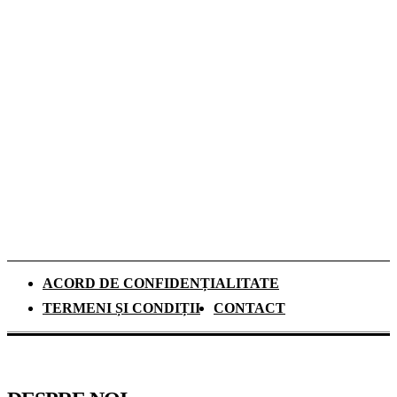
De ce investesc tot mai mulți europeni în
panouri fotovoltaice. Cât durează
recuperarea investiției și ce rol au
schimbările climatice
Românii aleg camerele de supraveghere
pentru liniștea din timpul vacanțelor, arată
un studiu
ACORD DE CONFIDENȚIALITATE
TERMENI ȘI CONDIȚII
CONTACT