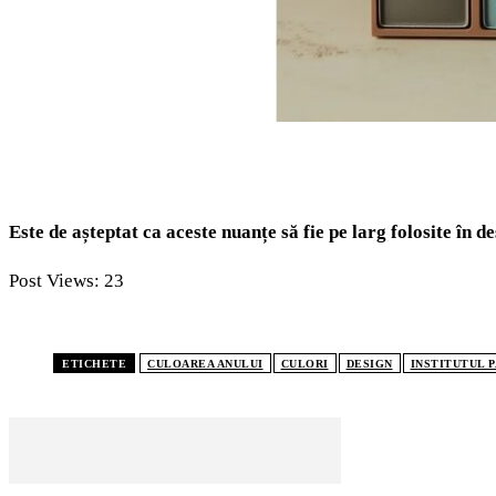
Este de așteptat ca aceste nuanțe să fie pe larg folosite în des
Post Views:
23
ETICHETE
CULOAREA ANULUI
CULORI
DESIGN
INSTITUTUL 