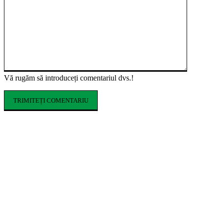
Vă rugăm să introduceți comentariul dvs.!
ARTICOLE POPULARE
Ce costume de baie se poartă în vara 2026.
Tendințele care domină sezonul estival