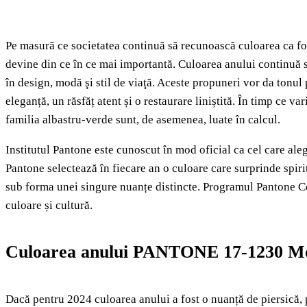
Pe masură ce societatea continuă să recunoască culoarea ca for
devine din ce în ce mai importantă. Culoarea anului continuă să
în design, modă şi stil de viaţă. Aceste propuneri vor da tonu
eleganță, un răsfăț atent și o restaurare liniștită. În timp ce va
familia albastru-verde sunt, de asemenea, luate în calcul.
Institutul Pantone este cunoscut în mod oficial ca cel care ale
Pantone selectează în fiecare an o culoare care surprinde spiri
sub forma unei singure nuanțe distincte. Programul Pantone Col
culoare și cultură.
Culoarea anului PANTONE 17-1230 M
Dacă pentru 2024 culoarea anului a fost o nuanță de piersică