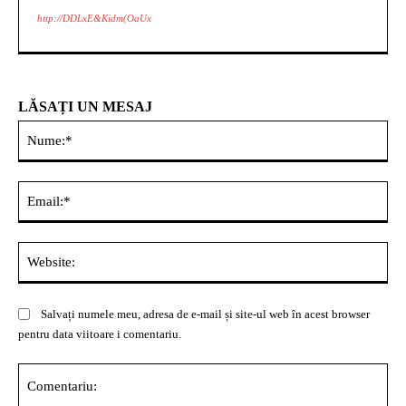
http://DDLxE&Kidm(OaUx
LĂSAȚI UN MESAJ
Nu
Ema
Web
Salvați numele meu, adresa de e-mail și site-ul web în acest browser
pentru data viitoare i comentariu.