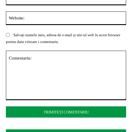
Web
Salvați numele meu, adresa de e-mail și site-ul web în acest browser
pentru data viitoare i comentariu.
Comentariu: