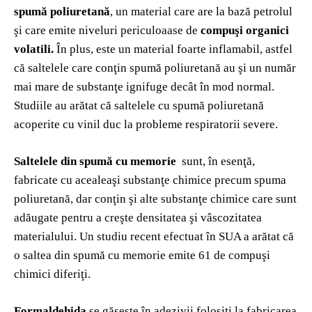
spumă poliuretană
, un material care are la bază petrolul
şi care emite niveluri periculoaase de
compuşi organici
volatili.
În plus, este un material foarte inflamabil, astfel
că saltelele care conţin spumă poliuretană au şi un număr
mai mare de substanţe ignifuge decât în mod normal.
Studiile au arătat că saltelele cu spumă poliuretană
acoperite cu vinil duc la probleme respiratorii severe.
Saltelele din spumă cu memorie
sunt, în esenţă,
fabricate cu acealeaşi substanţe chimice precum spuma
poliuretană, dar conţin şi alte substanţe chimice care sunt
adăugate pentru a creşte densitatea şi vâscozitatea
materialului. Un studiu recent efectuat în SUA a arătat că
o saltea din spumă cu memorie emite 61 de compuşi
chimici diferiţi.
Formaldehida
se găseşte în adezivii folosiţi la fabricarea