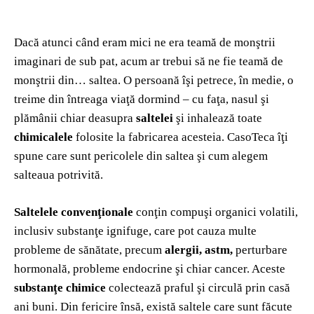
Dacă atunci când eram mici ne era teamă de monştrii
imaginari de sub pat, acum ar trebui să ne fie teamă de
monştrii din… saltea. O persoană îşi petrece, în medie, o
treime din întreaga viaţă dormind – cu faţa, nasul şi
plămânii chiar deasupra
saltelei
şi inhalează toate
chimicalele
folosite la fabricarea acesteia. CasoTeca îţi
spune care sunt pericolele din saltea şi cum alegem
salteaua potrivită.
Saltelele convenţionale
conţin compuşi organici volatili,
inclusiv substanţe ignifuge, care pot cauza multe
probleme de sănătate, precum
alergii, astm,
perturbare
hormonală, probleme endocrine şi chiar cancer. Aceste
substanţe chimice
colectează praful şi circulă prin casă
ani buni. Din fericire însă, există saltele care sunt făcute