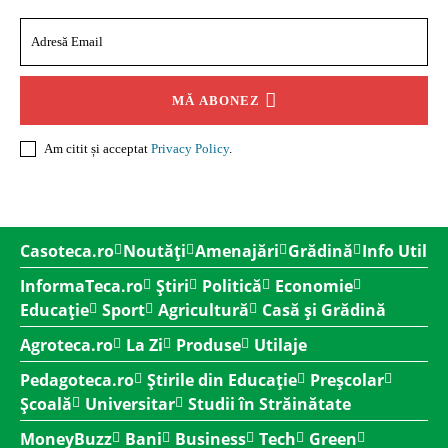
MĂ ABONEZ
Am citit și acceptat
Privacy Policy
.
Casoteca.ro
Noutăți
Amenajări
Grădină
Info Util
InformaTeca.ro
Știri
Politică
Economie
Educație
Sport
Agricultură
Casă și Grădină
Agroteca.ro
La Zi
Produse
Utilaje
Pedagoteca.ro
Știrile din Educație
Preșcolar
Școală
Universitar
Studii în Străinătate
MoneyBuzz
Bani
Business
Tech
Green