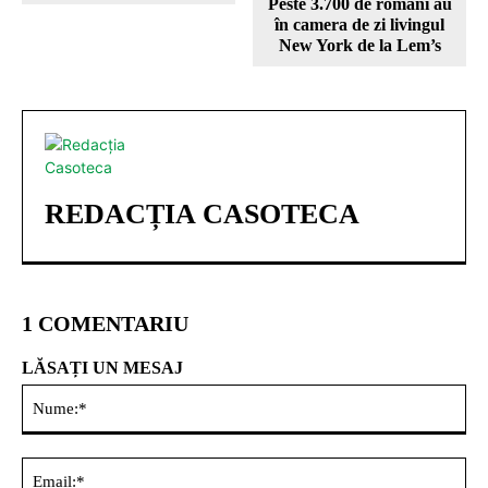
Peste 3.700 de români au
în camera de zi livingul
New York de la Lem’s
REDACȚIA CASOTECA
1 COMENTARIU
LĂSAȚI UN MESAJ
Nu
Ema