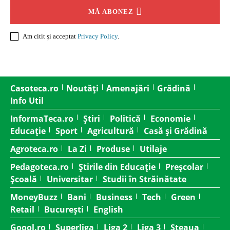
MĂ ABONEZ
Am citit și acceptat
Privacy Policy
.
Casoteca.ro
Noutăți
Amenajări
Grădină
Info Util
InformaTeca.ro
Știri
Politică
Economie
Educație
Sport
Agricultură
Casă și Grădină
Agroteca.ro
La Zi
Produse
Utilaje
Pedagoteca.ro
Știrile din Educație
Preșcolar
Școală
Universitar
Studii în Străinătate
MoneyBuzz
Bani
Business
Tech
Green
Retail
București
English
Goool.ro
Superliga
Liga 2
Liga 3
Steaua