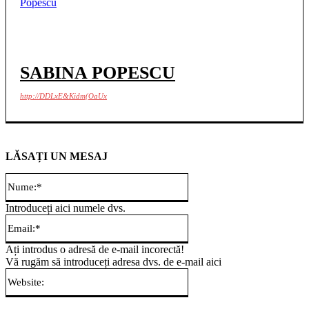
SABINA POPESCU
http://DDLxE&Kidm(OaUx
LĂSAȚI UN MESAJ
Nume:*
Introduceți aici numele dvs.
Email:*
Ați introdus o adresă de e-mail incorectă!
Vă rugăm să introduceți adresa dvs. de e-mail aici
Website: