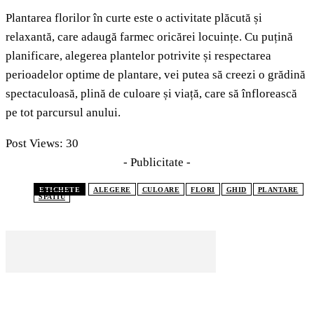
Plantarea florilor în curte este o activitate plăcută și
relaxantă, care adaugă farmec oricărei locuințe. Cu puțină
planificare, alegerea plantelor potrivite și respectarea
perioadelor optime de plantare, vei putea să creezi o grădină
spectaculoasă, plină de culoare și viață, care să înflorească
pe tot parcursul anului.
Post Views:
30
- Publicitate -
ETICHETE
ALEGERE
CULOARE
FLORI
GHID
PLANTARE
SPATIU