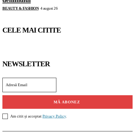
BEAUTY & FASHION
4 august 26
CELE MAI CITITE
NEWSLETTER
MĂ ABONEZ
Am citit și acceptat
Privacy Policy
.
Casoteca.ro
Noutăți
Amenajări
Grădină
Info Util