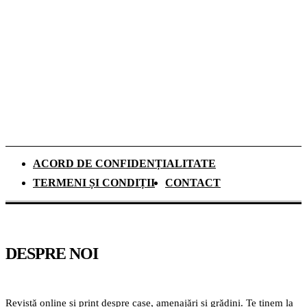
schimbările climatice
Românii aleg camerele de supraveghere
pentru liniștea din timpul vacanțelor, arată
un studiu
ACORD DE CONFIDENȚIALITATE
TERMENI ȘI CONDIȚII
CONTACT
DESPRE NOI
Revistă online și print despre case, amenajări și grădini. Te ținem la