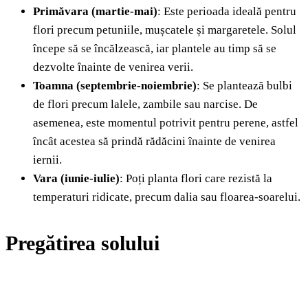
Primăvara (martie-mai)
: Este perioada ideală pentru
flori precum petuniile, mușcatele și margaretele. Solul
începe să se încălzească, iar plantele au timp să se
dezvolte înainte de venirea verii.
Toamna (septembrie-noiembrie)
: Se plantează bulbi
de flori precum lalele, zambile sau narcise. De
asemenea, este momentul potrivit pentru perene, astfel
încât acestea să prindă rădăcini înainte de venirea
iernii.
Vara (iunie-iulie)
: Poți planta flori care rezistă la
temperaturi ridicate, precum dalia sau floarea-soarelui.
Pregătirea solului