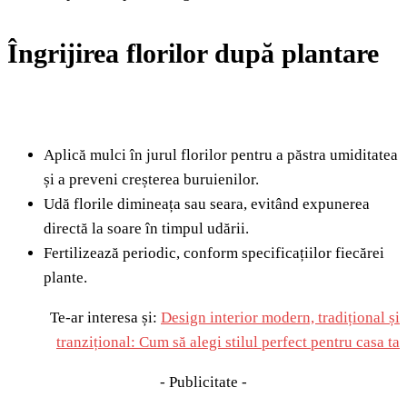
Îngrijirea florilor după plantare
Aplică mulci în jurul florilor pentru a păstra umiditatea
și a preveni creșterea buruienilor.
Udă florile dimineața sau seara, evitând expunerea
directă la soare în timpul udării.
Fertilizează periodic, conform specificațiilor fiecărei
plante.
Te-ar interesa și:
Design interior modern, tradițional și
tranzițional: Cum să alegi stilul perfect pentru casa ta
- Publicitate -