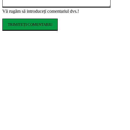
Vă rugăm să introduceți comentariul dvs.!
ARTICOLE POPULARE
Ce costume de baie se poartă în vara 2026.
Tendințele care domină sezonul estival
Cum influențează izolația locuinței
performanța unei centrale termice pe gaz
Romeo Beckham este imaginea noii campanii
de toamnă Tommy Hilfiger dedicată