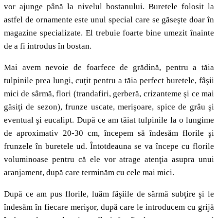
vor ajunge până la nivelul bostanului. Buretele folosit la
astfel de ornamente este unul special care se găseşte doar în
magazine specializate. El trebuie foarte bine umezit înainte
de a fi introdus în bostan.
Mai avem nevoie de foarfece de grădină, pentru a tăia
tulpinile prea lungi, cuţit pentru a tăia perfect buretele, fâşii
mici de sârmă, flori (trandafiri, gerberă, crizanteme şi ce mai
găsiţi de sezon), frunze uscate, merişoare, spice de grâu şi
eventual şi eucalipt. După ce am tăiat tulpinile la o lungime
de aproximativ 20-30 cm, începem să îndesăm florile şi
frunzele în buretele ud. Întotdeauna se va începe cu florile
voluminoase pentru că ele vor atrage atenţia asupra unui
aranjament, după care terminăm cu cele mai mici.
După ce am pus florile, luăm fâşiile de sârmă subţire şi le
îndesăm în fiecare merişor, după care le introducem cu grijă