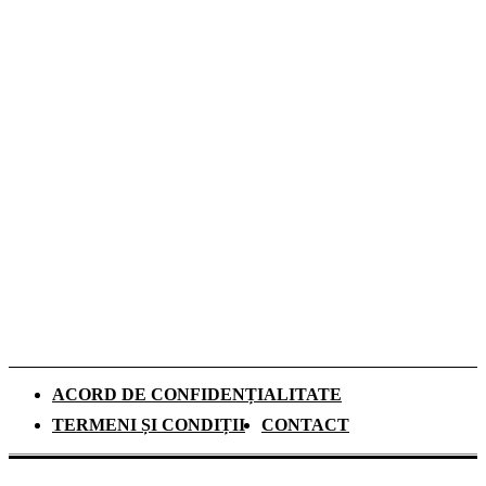
denimului
De ce investesc tot mai mulți europeni în
panouri fotovoltaice. Cât durează
recuperarea investiției și ce rol au
schimbările climatice
Românii aleg camerele de supraveghere
pentru liniștea din timpul vacanțelor, arată
un studiu
ACORD DE CONFIDENȚIALITATE
TERMENI ȘI CONDIȚII
CONTACT