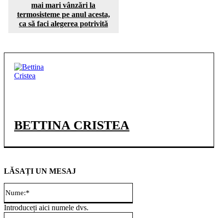
mai mari vânzări la
termosisteme pe anul acesta,
ca să faci alegerea potrivită
BETTINA CRISTEA
LĂSAȚI UN MESAJ
Nume:*
Introduceți aici numele dvs.
Email:*