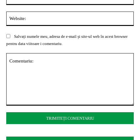
Web
Salvați numele meu, adresa de e-mail și site-ul web în acest browser
pentru data viitoare i comentariu.
Comentariu: