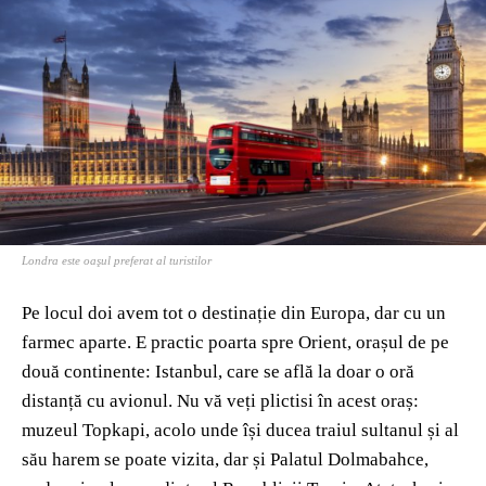
Londra este oaşul preferat al turistilor
Pe locul doi avem tot o destinație din Europa, dar cu un
farmec aparte. E practic poarta spre Orient, orașul de pe
două continente: Istanbul, care se află la doar o oră
distanță cu avionul. Nu vă veți plictisi în acest oraș:
muzeul Topkapi, acolo unde își ducea traiul sultanul și al
său harem se poate vizita, dar și Palatul Dolmabahce,