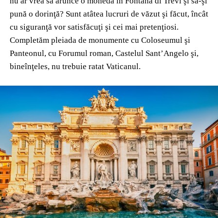
nu ar vrea să arunce o monedă în Fontana di Trevi şi să-şi
pună o dorinţă? Sunt atâtea lucruri de văzut şi făcut, încât
cu siguranţă vor satisfăcuţi şi cei mai pretenţiosi.
Completăm pleiada de monumente cu Coloseumul şi
Panteonul, cu Forumul roman, Castelul Sant’Angelo şi,
bineînţeles, nu trebuie ratat Vaticanul.