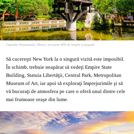
Capitala Vietnamului, Hanoi, are peste 600 de temple şi pagode
Să cucereşti New York la o singură vizită este imposibil.
În schimb, trebuie neapărat să vedeţi Empire State
Building, Statuia Libertăţii, Central Park, Metropolitan
Museum of Art, iar apoi să exploraţi împrejurimile şi să
vă bucuraţi de atmosfera pe care o oferă unul dintre cele
mai frumoase oraşe din lume.