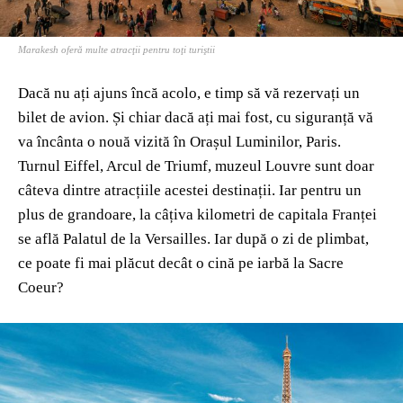
Marakesh oferă multe atracţii pentru toţi turiştii
Dacă nu ați ajuns încă acolo, e timp să vă rezervați un
bilet de avion. Și chiar dacă ați mai fost, cu siguranță vă
va încânta o nouă vizită în Orașul Luminilor, Paris.
Turnul Eiffel, Arcul de Triumf, muzeul Louvre sunt doar
câteva dintre atracțiile acestei destinații. Iar pentru un
plus de grandoare, la câțiva kilometri de capitala Franței
se află Palatul de la Versailles. Iar după o zi de plimbat,
ce poate fi mai plăcut decât o cină pe iarbă la Sacre
Coeur?