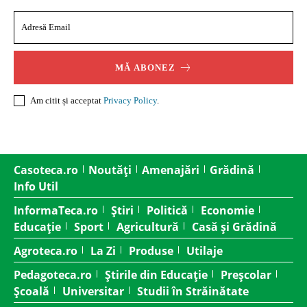
MĂ ABONEZ
Am citit și acceptat
Privacy Policy
.
Casoteca.ro
Noutăți
Amenajări
Grădină
Info Util
InformaTeca.ro
Știri
Politică
Economie
Educație
Sport
Agricultură
Casă și Grădină
Agroteca.ro
La Zi
Produse
Utilaje
Pedagoteca.ro
Știrile din Educație
Preșcolar
Școală
Universitar
Studii în Străinătate