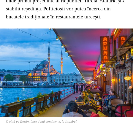
unde primul președinte al Republicii Turcia, Ataturk, și-a
stabilit reședința. Pofticioșii vor putea încerca din
bucatele tradiționale în restaurantele turceşti.
O cină pe Bosfor, între două continente, la Istanbul