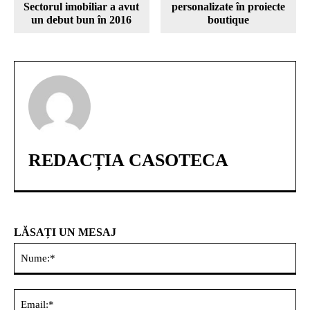
Sectorul imobiliar a avut
personalizate în proiecte
un debut bun în 2016
boutique
REDACȚIA CASOTECA
LĂSAȚI UN MESAJ
Nu
Ema