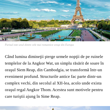
Parisul este unul dintre cele mai romantice oraşe din Europa
Când lumina dimineţii şterge urmele nopţii de pe ruinele
templelor de la Angkor Wat, un simplu răsărit de soare în
oraşul Siem Reap, din Cambodgia, se transformă într-un
eveniment profund. Structurile antice fac parte dintr-un
complex vechi, din secolul al XII-lea, acolo unde exista
oraşul regal Angkor Thom. Acestea sunt motivele pentru
care turiştii ajung în Sime Reap.