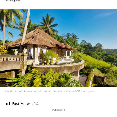
Ubud din Bali, Indonezia, este cea mai căutată destinaţie SPA din regiune
Post Views:
14
- Publicitate -