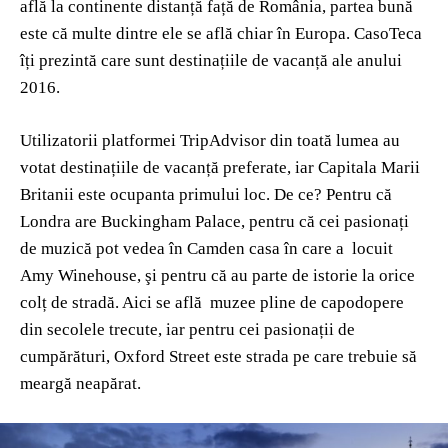
află la continente distanță față de România, partea bună
este că multe dintre ele se află chiar în Europa. CasoTeca
îți prezintă care sunt destinațiile de vacanță ale anului
2016.
Utilizatorii platformei TripAdvisor din toată lumea au
votat destinațiile de vacanță preferate, iar Capitala Marii
Britanii este ocupanta primului loc. De ce? Pentru că
Londra are Buckingham Palace, pentru că cei pasionați
de muzică pot vedea în Camden casa în care a locuit
Amy Winehouse, şi pentru că au parte de istorie la orice
colț de stradă. Aici se află muzee pline de capodopere
din secolele trecute, iar pentru cei pasionații de
cumpărături, Oxford Street este strada pe care trebuie să
meargă neapărat.