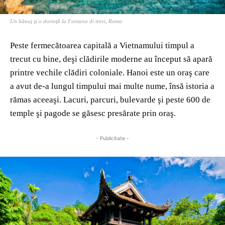
Un bănuţ şi o dorinţă la Fontana di trevi, Roma
Peste fermecătoarea capitală a Vietnamului timpul a
trecut cu bine, deşi clădirile moderne au început să apară
printre vechile clădiri coloniale. Hanoi este un oraş care
a avut de-a lungul timpului mai multe nume, însă istoria a
rămas aceeaşi. Lacuri, parcuri, bulevarde şi peste 600 de
temple şi pagode se găsesc presărate prin oraş.
- Publicitate -