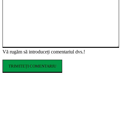
Vă rugăm să introduceți comentariul dvs.!
ARTICOLE POPULARE
Ce costume de baie se poartă în vara 2026.
Tendințele care domină sezonul estival