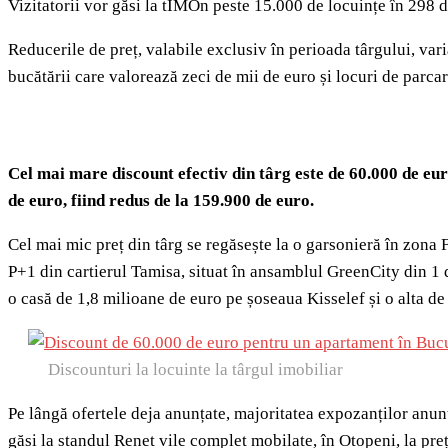
Vizitatorii vor găsi la tIMOn peste 15.000 de locuințe în ‎298 
Reducerile de preț, valabile exclusiv în perioada târgului, va
bucătării care valorează zeci de mii de euro și locuri de parcar
Cel mai mare discount efectiv din târg este de 60.000 de e
de euro, fiind redus de la 159.900 de euro.
Cel mai mic preț din târg se regăsește la o garsonieră în zona
P+1 din cartierul Tamisa, situat în ansamblul GreenCity din 1 d
o casă de 1,8 milioane de euro pe șoseaua Kisselef și o alta d
Discounturi la locuinte la târgul imobiliar
Pe lângă ofertele deja anunțate, majoritatea expozanților anunț
găsi la standul Renet vile complet mobilate, în Otopeni, la pr