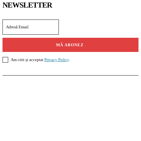
NEWSLETTER
MĂ ABONEZ
Am citit și acceptat
Privacy Policy
.
Casoteca.ro
Noutăți
Amenajări
Grădină
Info Util
InformaTeca.ro
Știri
Politică
Economie
Educație
Sport
Agricultură
Casă și Grădină
Agroteca.ro
La Zi
Produse
Utilaje
Pedagoteca.ro
Știrile din Educație
Preșcolar
Școală
Universitar
Studii în Străinătate
MoneyBuzz
Bani
Business
Tech
Green
Retail
București
English