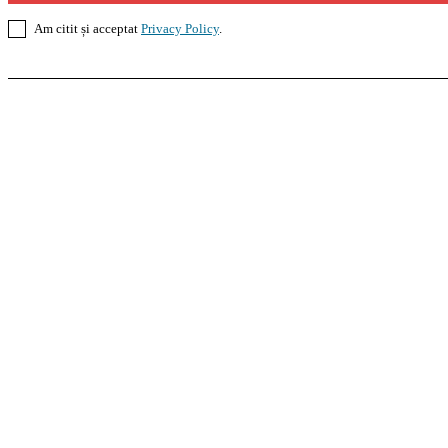
Am citit și acceptat
Privacy Policy
.
Casoteca.ro
Noutăți
Amenajări
Grădină
Info Util
InformaTeca.ro
Știri
Politică
Economie
Educație
S
Agroteca.ro
La Zi
Produse
Utilaje
Pedagoteca.ro
Știrile din Educație
Preșcolar
Școal
MoneyBuzz
Bani
Business
Tech
Green
Retail
Bucu
Goool.ro
Superliga
Liga 2
Liga 3
Steaua
Dinamo
R