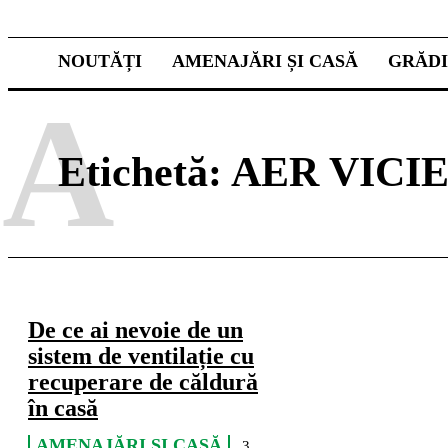
NOUTĂȚI
AMENAJĂRI ȘI CASĂ
GRĂD
A
Etichetă:
AER VICI
De ce ai nevoie de un
sistem de ventilație cu
recuperare de căldură
în casă
AMENAJĂRI ȘI CASĂ
3