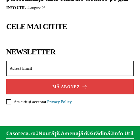
INFO UTIL
4 august 26
CELE MAI CITITE
NEWSLETTER
MĂ ABONEZ
Am citit și acceptat
Privacy Policy
.
Casoteca.ro
Noutăți
Amenajări
Grădină
Info Util