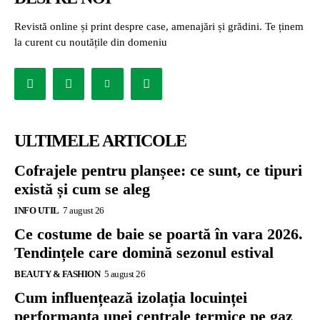
Revistă online și print despre case, amenajări și grădini. Te ținem
la curent cu noutățile din domeniu
ULTIMELE ARTICOLE
Cofrajele pentru planșee: ce sunt, ce tipuri
există și cum se aleg
INFO UTIL
7 august 26
Ce costume de baie se poartă în vara 2026.
Tendințele care domină sezonul estival
BEAUTY & FASHION
5 august 26
Cum influențează izolația locuinței
performanța unei centrale termice pe gaz