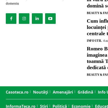
domeniu
domină se
BEAUTY & FA
Cum influ
locuinței
centrale 
INFO UTIL
4 a
Romeo B
imaginea
toamnă T
dedicată
BEAUTY & FA
Casoteca.ro
Noutăți
Amenajări
Grădină
Info 
InformaTeca.ro
Știri
Politică
Economie
Educaț