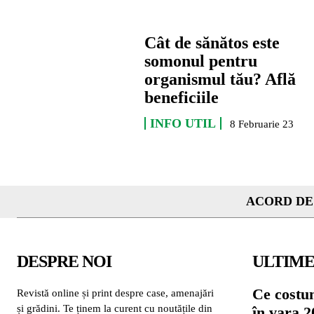
Cât de sănătos este
somonul pentru
organismul tău? Află
beneficiile
INFO UTIL
8 Februarie 23
ACORD DE
DESPRE NOI
ULTIME
Ce costu
Revistă online și print despre case, amenajări
și grădini. Te ținem la curent cu noutățile din
în vara 2