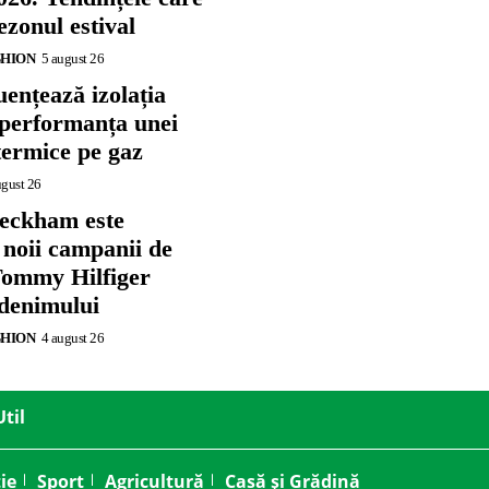
zonul estival
SHION
5 august 26
ențează izolația
 performanța unei
termice pe gaz
ugust 26
eckham este
 noii campanii de
ommy Hilfiger
 denimului
SHION
4 august 26
Util
ie
Sport
Agricultură
Casă și Grădină