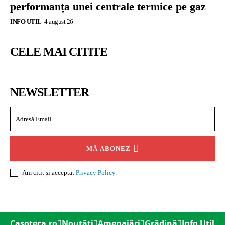
performanța unei centrale termice pe gaz
INFO UTIL
4 august 26
CELE MAI CITITE
NEWSLETTER
MĂ ABONEZ
Am citit și acceptat
Privacy Policy
.
Casoteca.ro
Noutăți
Amenajări
Grădină
Info Util