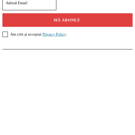
MĂ ABONEZ
Am citit și acceptat
Privacy Policy
.
Casoteca.ro
Noutăți
Amenajări
Grădină
Info Util
InformaTeca.ro
Știri
Politică
Economie
Educație
Sport
Agricultură
Casă și Grădină
Agroteca.ro
La Zi
Produse
Utilaje
Pedagoteca.ro
Știrile din Educație
Preșcolar
Școală
Universitar
Studii în Străinătate
MoneyBuzz
Bani
Business
Tech
Green
Retail
București
English
Goool.ro
Superliga
Liga 2
Liga 3
Steaua
Dinamo
Rapid
PRescu
România Informată
Curierul Național
Prahova Liberă
Slatina Buzz
HomeTalks