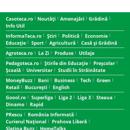
Casoteca.ro
Noutăți
Amenajări
Grădină
Info Util
InformaTeca.ro
Știri
Politică
Economie
Educație
Sport
Agricultură
Casă și Grădină
Agroteca.ro
La Zi
Produse
Utilaje
Pedagoteca.ro
Știrile din Educație
Preșcolar
Școală
Universitar
Studii în Străinătate
MoneyBuzz
Bani
Business
Tech
Green
Retail
București
English
Goool.ro
Superliga
Liga 2
Liga 3
Steaua
Dinamo
Rapid
PRescu
România Informată
Curierul Național
Prahova Liberă
Slatina Buzz
HomeTalks