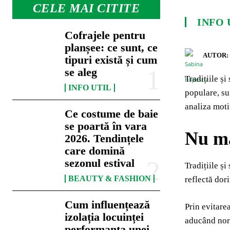
CELE MAI CITITE
INFO 
Cofrajele pentru
planșee: ce sunt, ce
AUTOR:
tipuri există și cum
se aleg
Tradițiile și
INFO UTIL
populare, su
analiza motiv
Ce costume de baie
se poartă în vara
Nu ma
2026. Tendințele
care domină
sezonul estival
Tradițiile și
BEAUTY & FASHION
reflectă dor
Cum influențează
Prin evitarea
izolația locuinței
aducând noro
performanța unei