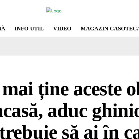
NĂ
INFO UTIL
VIDEO
MAGAZIN CASOTEC
mai ține aceste o
acasă, aduc ghini
trebuie să ai în c