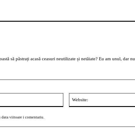
oastă să păstrați acasă ceasuri neutilizate și netăiate? Eu am unul, dar nu
Email:*
 data viitoare i comentariu.