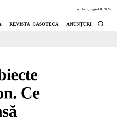
sâmbătă, august 8, 2026
A
REVISTA_CASOTECA
ANUNȚURI
biecte
on. Ce
asă