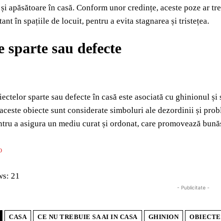
și apăsătoare în casă. Conform unor credințe, aceste poze ar tre
nt în spațiile de locuit, pentru a evita stagnarea și tristețea.
e sparte sau defecte
iectelor sparte sau defecte în casă este asociată cu ghinionul și
 aceste obiecte sunt considerate simboluri ale dezordinii și pro
ntru a asigura un mediu curat și ordonat, care promovează bunăs
o
ws:
21
- Publicitate -
CASA
CE NU TREBUIE SA AI IN CASA
GHINION
OBIECTE