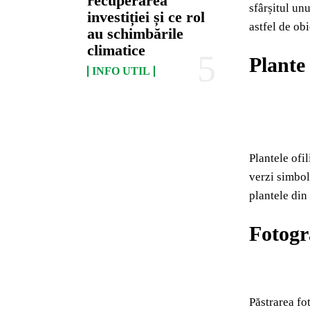
recuperarea
sfârșitul un
investiției și ce rol
astfel de ob
au schimbările
climatice
Plante 
INFO UTIL
Plantele ofi
verzi simbol
plantele din 
Fotogr
Păstrarea fo