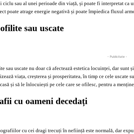
ui ciclu sau al unei perioade din viață, și poate fi interpretat c
iect poate atrage energie negativă și poate împiedica fluxul armon
ofilite sau uscate
- Publicitate -
lite sau uscate nu doar că afectează estetica locuinței, dar sunt 
izează viața, creșterea și prosperitatea, în timp ce cele uscate s
casă și să le înlocuiești pe cele care se ofilesc, pentru a mențin
afii cu oameni decedați
tografiilor cu cei dragi trecuți în neființă este normală, dar exp