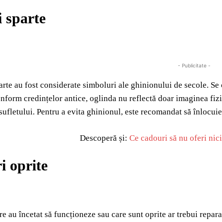
i sparte
- Publicitate -
arte au fost considerate simboluri ale ghinionului de secole. Se
nform credințelor antice, oglinda nu reflectă doar imaginea fizic
sufletului. Pentru a evita ghinionul, este recomandat să înlocuieș
Descoperă și:
Ce cadouri să nu oferi nic
i oprite
re au încetat să funcționeze sau care sunt oprite ar trebui repar