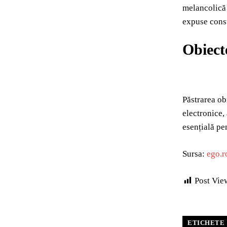
melancolică 
expuse consta
Obiect
Păstrarea ob
electronice,
esențială pe
Sursa:
ego.r
Post Vie
ETICHETE