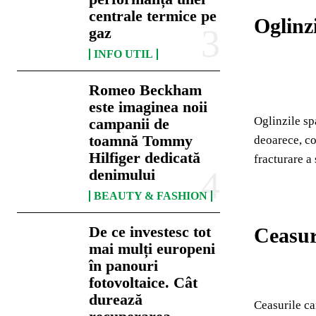
centrale termice pe
Oglinz
gaz
INFO UTIL
Romeo Beckham
este imaginea noii
Oglinzile sp
campanii de
toamnă Tommy
deoarece, co
Hilfiger dedicată
fracturare a 
denimului
BEAUTY & FASHION
De ce investesc tot
Ceasur
mai mulți europeni
în panouri
fotovoltaice. Cât
durează
Ceasurile ca