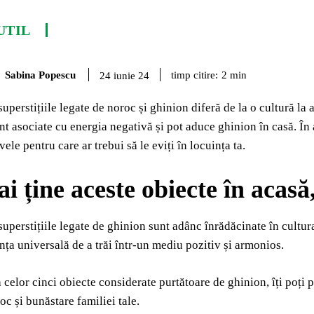
UTIL
Sabina Popescu
timp citire:
2
min
24 iunie 24
 superstițiile legate de noroc și ghinion diferă de la o cultură la 
nt asociate cu energia negativă și pot aduce ghinion în casă. În 
ele pentru care ar trebui să le eviți în locuința ta.
i ține aceste obiecte în acasă
 superstițiile legate de ghinion sunt adânc înrădăcinate în cultura
ința universală de a trăi într-un mediu pozitiv și armonios.
 celor cinci obiecte considerate purtătoare de ghinion, îți poți p
c și bunăstare familiei tale.