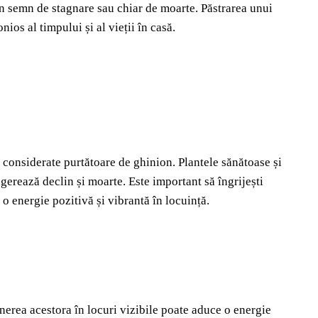
a un semn de stagnare sau chiar de moarte. Păstrarea unui
ios al timpului și al vieții în casă.
și considerate purtătoare de ghinion. Plantele sănătoase și
ugerează declin și moarte. Este important să îngrijești
e o energie pozitivă și vibrantă în locuință.
unerea acestora în locuri vizibile poate aduce o energie