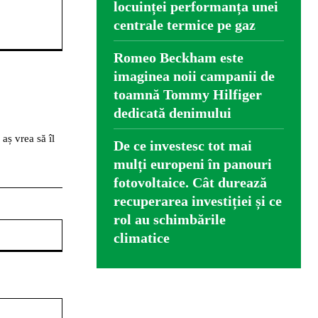
locuinței performanța unei
centrale termice pe gaz
Romeo Beckham este
imaginea noii campanii de
toamnă Tommy Hilfiger
dedicată denimului
 aș vrea să îl
De ce investesc tot mai
mulți europeni în panouri
fotovoltaice. Cât durează
recuperarea investiției și ce
rol au schimbările
Website:
climatice