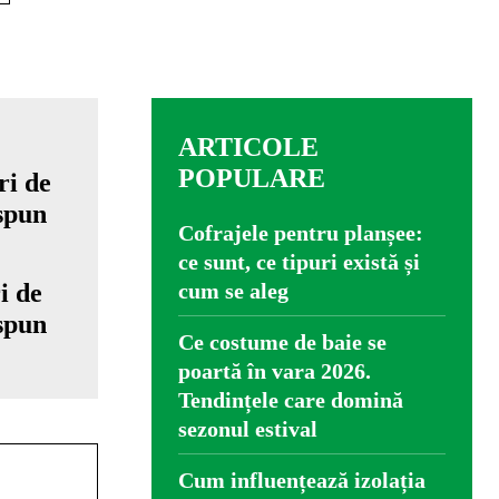
ARTICOLE
POPULARE
Cofrajele pentru planșee:
ce sunt, ce tipuri există și
i de
cum se aleg
 spun
Ce costume de baie se
poartă în vara 2026.
Tendințele care domină
sezonul estival
Cum influențează izolația