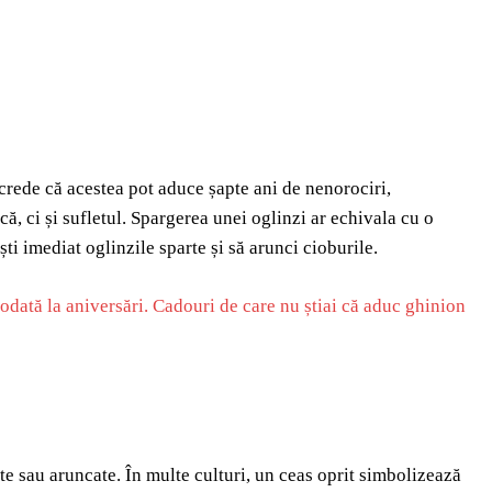
 crede că acestea pot aduce șapte ani de nenorociri,
ă, ci și sufletul. Spargerea unei oglinzi ar echivala cu o
ti imediat oglinzile sparte și să arunci cioburile.
iodată la aniversări. Cadouri de care nu știai că aduc ghinion
ate sau aruncate. În multe culturi, un ceas oprit simbolizează