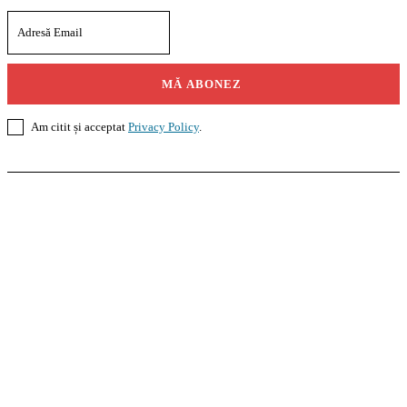
MĂ ABONEZ
Am citit și acceptat
Privacy Policy
.
Casoteca.ro
Noutăți
Amenajări
Grădină
Info Util
InformaTeca.ro
Știri
Politică
Economie
Educație
Sport
Agricultură
Casă și Grădină
Agroteca.ro
La Zi
Produse
Utilaje
Pedagoteca.ro
Știrile din Educație
Preșcolar
Școală
Universitar
Studii în Străinătate
MoneyBuzz
Bani
Business
Tech
Green
Retail
București
English
Goool.ro
Superliga
Liga 2
Liga 3
Steaua
Dinamo
Rapid