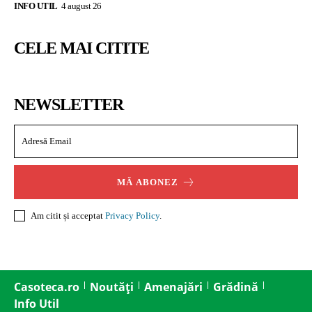
INFO UTIL
4 august 26
CELE MAI CITITE
NEWSLETTER
MĂ ABONEZ
Am citit și acceptat
Privacy Policy
.
Casoteca.ro
Noutăți
Amenajări
Grădină
Info Util