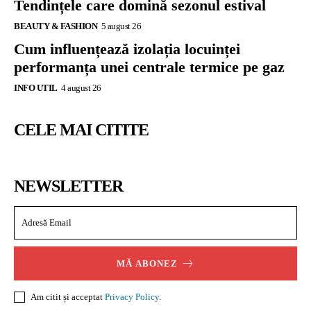
Tendințele care domină sezonul estival
BEAUTY & FASHION
5 august 26
Cum influențează izolația locuinței
performanța unei centrale termice pe gaz
INFO UTIL
4 august 26
CELE MAI CITITE
NEWSLETTER
MĂ ABONEZ
Am citit și acceptat
Privacy Policy
.