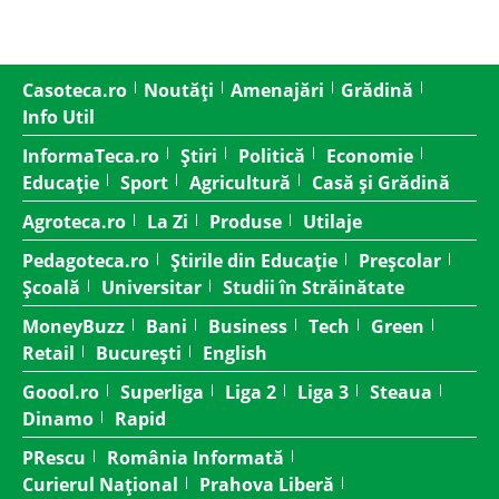
Casoteca.ro
Noutăți
Amenajări
Grădină
Info Util
InformaTeca.ro
Știri
Politică
Economie
Educație
Sport
Agricultură
Casă și Grădină
Agroteca.ro
La Zi
Produse
Utilaje
Pedagoteca.ro
Știrile din Educație
Preșcolar
Școală
Universitar
Studii în Străinătate
MoneyBuzz
Bani
Business
Tech
Green
Retail
București
English
Goool.ro
Superliga
Liga 2
Liga 3
Steaua
Dinamo
Rapid
PRescu
România Informată
Curierul Național
Prahova Liberă