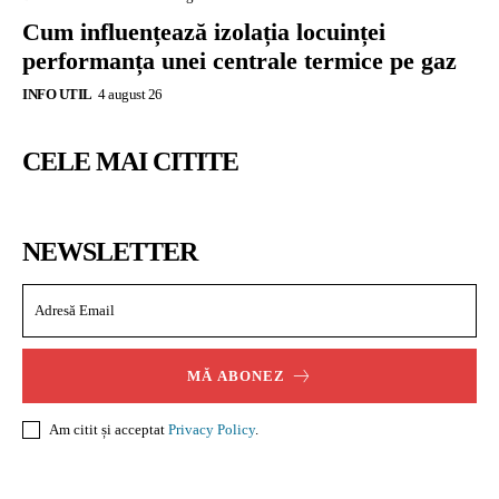
Cum influențează izolația locuinței
performanța unei centrale termice pe gaz
INFO UTIL
4 august 26
CELE MAI CITITE
NEWSLETTER
MĂ ABONEZ
Am citit și acceptat
Privacy Policy
.