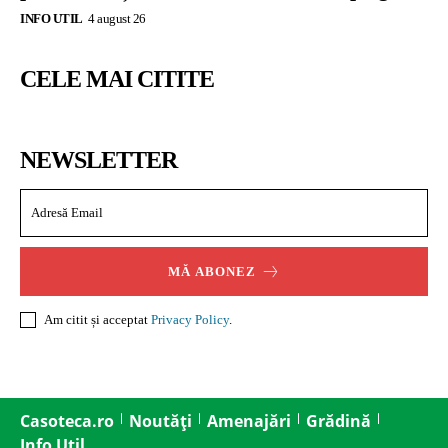
INFO UTIL
4 august 26
CELE MAI CITITE
NEWSLETTER
MĂ ABONEZ
Am citit și acceptat
Privacy Policy
.
Casoteca.ro
Noutăți
Amenajări
Grădină
Info Util