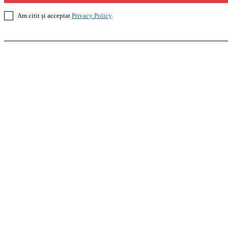
Am citit și acceptat
Privacy Policy
.
Casoteca.ro
Noutăți
Amenajări
Grădină
Info Util
InformaTeca.ro
Știri
Politică
Economie
Educație
S
Agroteca.ro
La Zi
Produse
Utilaje
Pedagoteca.ro
Știrile din Educație
Preșcolar
Școal
MoneyBuzz
Bani
Business
Tech
Green
Retail
Bucu
Goool.ro
Superliga
Liga 2
Liga 3
Steaua
Dinamo
R