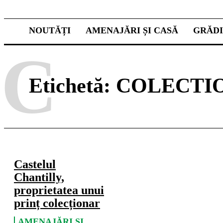
NOUTĂȚI
AMENAJĂRI ȘI CASĂ
GRĂD
C
Etichetă:
COLECTI
Castelul
Chantilly,
proprietatea unui
prinț colecționar
AMENAJĂRI ȘI