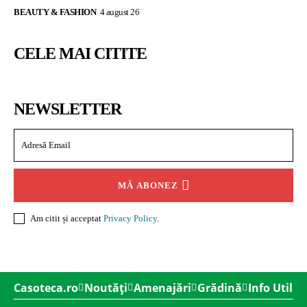
BEAUTY & FASHION
4 august 26
CELE MAI CITITE
NEWSLETTER
MĂ ABONEZ
Am citit și acceptat
Privacy Policy
.
Casoteca.ro
Noutăți
Amenajări
Grădină
Info Util