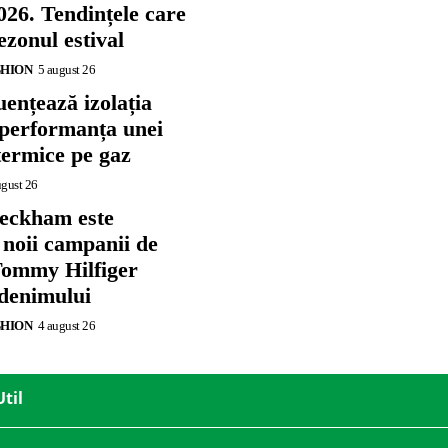
026. Tendințele care
zonul estival
SHION
5 august 26
ențează izolația
 performanța unei
termice pe gaz
ugust 26
eckham este
 noii campanii de
ommy Hilfiger
 denimului
SHION
4 august 26
Util