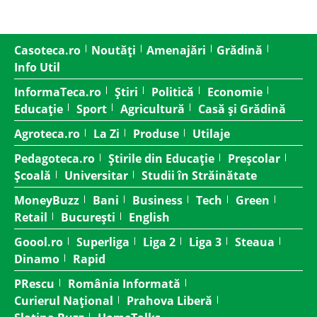
Casoteca.ro
Noutăți
Amenajări
Grădină
Info Util
InformaTeca.ro
Știri
Politică
Economie
Educație
Sport
Agricultură
Casă și Grădină
Agroteca.ro
La Zi
Produse
Utilaje
Pedagoteca.ro
Știrile din Educație
Preșcolar
Școală
Universitar
Studii în Străinătate
MoneyBuzz
Bani
Business
Tech
Green
Retail
București
English
Goool.ro
Superliga
Liga 2
Liga 3
Steaua
Dinamo
Rapid
PRescu
România Informată
Curierul Național
Prahova Liberă