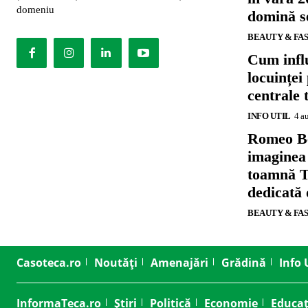
domeniu
domină se
BEAUTY & FA
Cum influ
locuinței
centrale 
INFO UTIL
4 a
Romeo B
imaginea
toamnă T
dedicată
BEAUTY & FA
Casoteca.ro
Noutăți
Amenajări
Grădină
Info 
InformaTeca.ro
Știri
Politică
Economie
Educaț