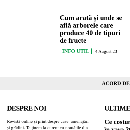
Cum arată și unde se
află arborele care
produce 40 de tipuri
de fructe
INFO UTIL
4 August 23
ACORD DE
DESPRE NOI
ULTIME
Ce costu
Revistă online și print despre case, amenajări
și grădini. Te ținem la curent cu noutățile din
în vara 2