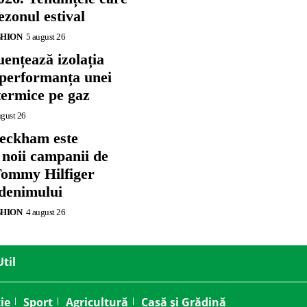
zonul estival
SHION
5 august 26
ențează izolația
 performanța unei
termice pe gaz
ugust 26
eckham este
 noii campanii de
ommy Hilfiger
 denimului
SHION
4 august 26
Util
ie
Sport
Agricultură
Casă și Grădină