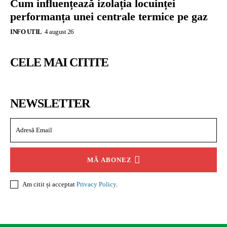
Cum influențează izolația locuinței
performanța unei centrale termice pe gaz
INFO UTIL
4 august 26
CELE MAI CITITE
NEWSLETTER
MĂ ABONEZ
Am citit și acceptat
Privacy Policy
.