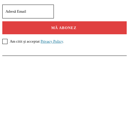
MĂ ABONEZ
Am citit și acceptat
Privacy Policy
.
Casoteca.ro
Noutăți
Amenajări
Grădină
Info Util
InformaTeca.ro
Știri
Politică
Economie
Educație
Sport
Agricultură
Casă și Grădină
Agroteca.ro
La Zi
Produse
Utilaje
Pedagoteca.ro
Știrile din Educație
Preșcolar
Școală
Universitar
Studii în Străinătate
MoneyBuzz
Bani
Business
Tech
Green
Retail
București
English
Goool.ro
Superliga
Liga 2
Liga 3
Steaua
Dinamo
Rapid