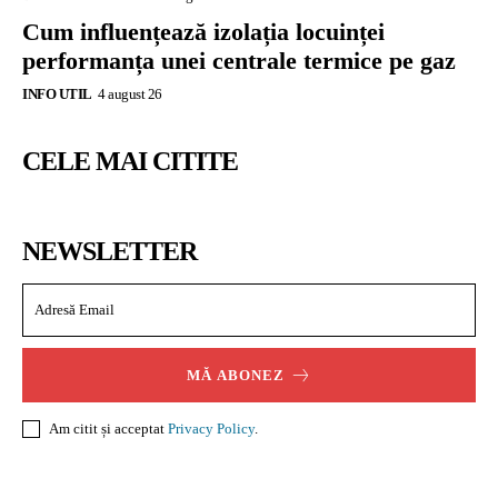
Cum influențează izolația locuinței
performanța unei centrale termice pe gaz
INFO UTIL
4 august 26
CELE MAI CITITE
NEWSLETTER
MĂ ABONEZ
Am citit și acceptat
Privacy Policy
.