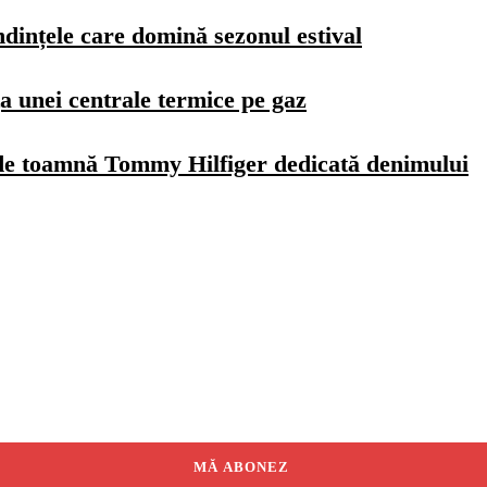
dințele care domină sezonul estival
a unei centrale termice pe gaz
de toamnă Tommy Hilfiger dedicată denimului
MĂ ABONEZ