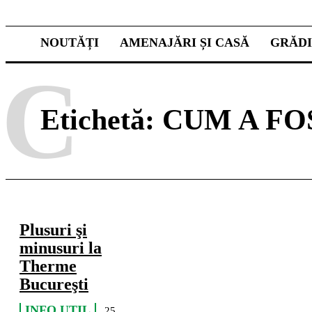
NOUTĂȚI
AMENAJĂRI ȘI CASĂ
GRĂD
C
Etichetă:
CUM A FO
Plusuri şi
minusuri la
Therme
Bucureşti
INFO UTIL
25