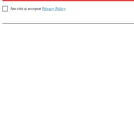
Am citit și acceptat
Privacy Policy
.
Casoteca.ro
Noutăți
Amenajări
Grădină
Info Util
InformaTeca.ro
Știri
Politică
Economie
Educație
S
Agroteca.ro
La Zi
Produse
Utilaje
Pedagoteca.ro
Știrile din Educație
Preșcolar
Școal
MoneyBuzz
Bani
Business
Tech
Green
Retail
Bucu
Goool.ro
Superliga
Liga 2
Liga 3
Steaua
Dinamo
R