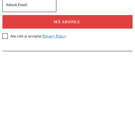
MĂ ABONEZ
Am citit și acceptat
Privacy Policy
.
Casoteca.ro
Noutăți
Amenajări
Grădină
Info Util
InformaTeca.ro
Știri
Politică
Economie
Educație
Sport
Agricultură
Casă și Grădină
Agroteca.ro
La Zi
Produse
Utilaje
Pedagoteca.ro
Știrile din Educație
Preșcolar
Școală
Universitar
Studii în Străinătate
MoneyBuzz
Bani
Business
Tech
Green
Retail
București
English
Goool.ro
Superliga
Liga 2
Liga 3
Steaua
Dinamo
Rapid
PRescu
România Informată
Curierul Național