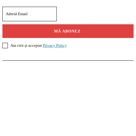
MĂ ABONEZ
Am citit și acceptat
Privacy Policy
.
Casoteca.ro
Noutăți
Amenajări
Grădină
Info Util
InformaTeca.ro
Știri
Politică
Economie
Educație
Sport
Agricultură
Casă și Grădină
Agroteca.ro
La Zi
Produse
Utilaje
Pedagoteca.ro
Știrile din Educație
Preșcolar
Școală
Universitar
Studii în Străinătate
MoneyBuzz
Bani
Business
Tech
Green
Retail
București
English
Goool.ro
Superliga
Liga 2
Liga 3
Steaua
Dinamo
Rapid