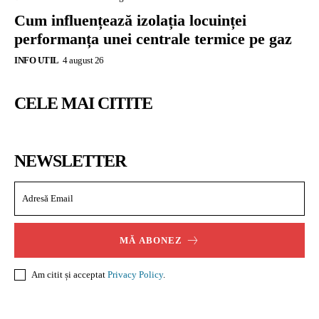
Cum influențează izolația locuinței
performanța unei centrale termice pe gaz
INFO UTIL
4 august 26
CELE MAI CITITE
NEWSLETTER
MĂ ABONEZ
Am citit și acceptat
Privacy Policy
.