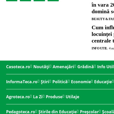
în vara 2
domină se
BEAUTY & FA
Cum influ
locuinței
centrale 
INFO UTIL
4 a
Casoteca.ro
Noutăți
Amenajări
Grădină
Info Util
InformaTeca.ro
Știri
Politică
Economie
Educație
Agroteca.ro
La Zi
Produse
Utilaje
Pedagoteca.ro
Știrile din Educație
Preșcolar
Școal