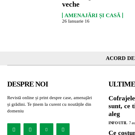
veche
AMENAJĂRI ȘI CASĂ
26 Ianuarie 16
ACORD DE
DESPRE NOI
ULTIME
Cofrajele
Revistă online și print despre case, amenajări
și grădini. Te ținem la curent cu noutățile din
sunt, ce 
domeniu
aleg
INFO UTIL
7 a
Ce costu