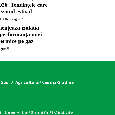
026. Tendințele care
zonul estival
SHION
5 august 26
ențează izolația
 performanța unei
termice pe gaz
ugust 26
Sport
Agricultură
Casă și Grădină
ă
Universitar
Studii în Străinătate