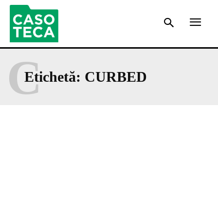
C
Etichetă:
CURBED