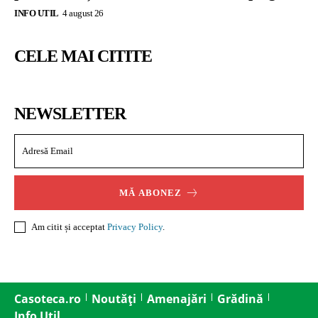
INFO UTIL
4 august 26
CELE MAI CITITE
NEWSLETTER
MĂ ABONEZ
Am citit și acceptat
Privacy Policy
.
Casoteca.ro
Noutăți
Amenajări
Grădină
Info Util