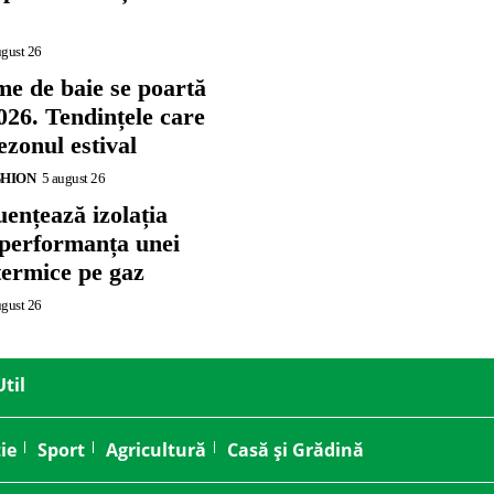
ugust 26
me de baie se poartă
026. Tendințele care
zonul estival
SHION
5 august 26
ențează izolația
 performanța unei
termice pe gaz
ugust 26
Util
ie
Sport
Agricultură
Casă și Grădină