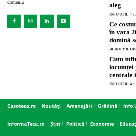
domeniu
aleg
INFO UTIL
7 a
Ce costu
în vara 2
domină se
BEAUTY & FA
Cum influ
locuinței
centrale 
INFO UTIL
4 a
Casoteca.ro
Noutăți
Amenajări
Grădină
Info 
InformaTeca.ro
Știri
Politică
Economie
Educaț