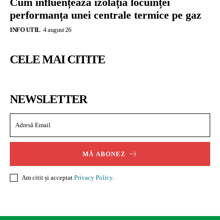
Cum influențează izolația locuinței
performanța unei centrale termice pe gaz
INFO UTIL
4 august 26
CELE MAI CITITE
NEWSLETTER
MĂ ABONEZ
Am citit și acceptat
Privacy Policy
.