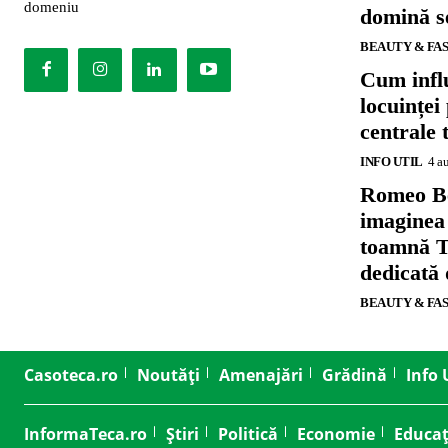
domeniu
domină se
BEAUTY & FA
Cum influ
locuinței
centrale 
INFO UTIL
4 a
Romeo B
imaginea
toamnă T
dedicată
BEAUTY & FA
Casoteca.ro
Noutăți
Amenajări
Grădină
Info 
InformaTeca.ro
Știri
Politică
Economie
Educaț