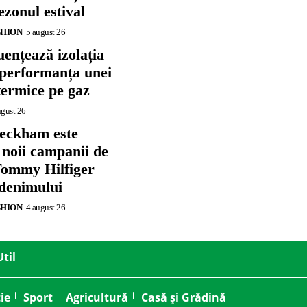
zonul estival
SHION
5 august 26
ențează izolația
 performanța unei
termice pe gaz
ugust 26
eckham este
 noii campanii de
ommy Hilfiger
 denimului
SHION
4 august 26
Util
ie
Sport
Agricultură
Casă și Grădină