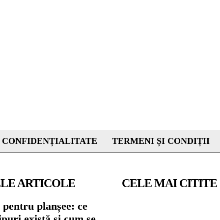
 CONFIDENȚIALITATE
TERMENI ȘI CONDIȚII
LE ARTICOLE
CELE MAI CITITE
 pentru planșee: ce
tipuri există și cum se