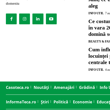
domeniu
aleg
INFO UTIL
7 a
Ce costu
în vara 2
domină se
BEAUTY & FA
Cum influ
locuinței
centrale 
INFO UTIL
4 a
Casoteca.ro
Noutăți
Amenajări
Grădină
Info 
InformaTeca.ro
Știri
Politică
Economie
Educaț