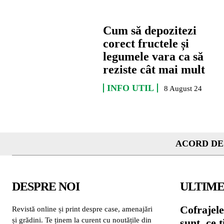
Cum să depozitezi
corect fructele și
legumele vara ca să
reziste cât mai mult
INFO UTIL
8 August 24
ACORD DE
DESPRE NOI
ULTIME
Cofrajele
Revistă online și print despre case, amenajări
și grădini. Te ținem la curent cu noutățile din
sunt, ce 