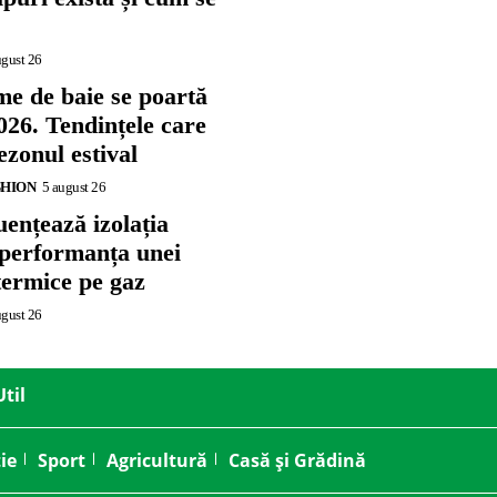
ugust 26
me de baie se poartă
026. Tendințele care
zonul estival
SHION
5 august 26
ențează izolația
 performanța unei
termice pe gaz
ugust 26
Util
ie
Sport
Agricultură
Casă și Grădină